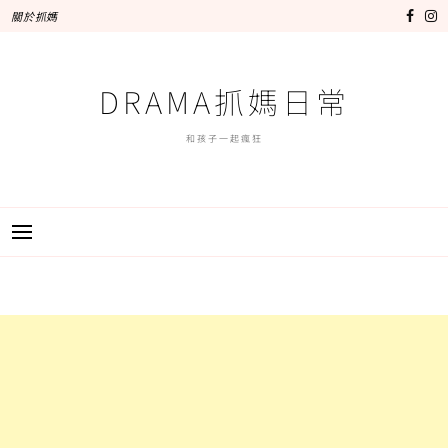
跳
關於抓媽
至
主
要
DRAMA抓媽日常
內
容
和孩子一起瘋狂