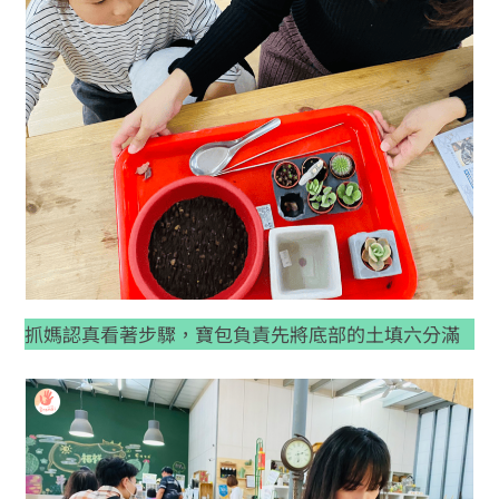
抓媽認真看著步驟，寶包負責先將底部的土填六分滿