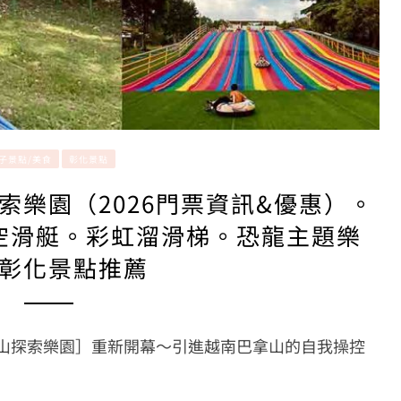
子景點/美食
彰化景點
索樂園（2026門票資訊&優惠）。
空滑艇。彩虹溜滑梯。恐龍主題樂
彰化景點推薦
果山探索樂園］重新開幕～引進越南巴拿山的自我操控