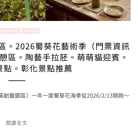
子景點/美食
彰化景點
區。2026蜀葵花藝術季（門票資訊
憩區。陶藝手拉胚。萌萌貓迎賓。
景點。彰化景點推薦
創藝園區］一年一度蜀葵花海季從2026/2/13開跑～
閱讀全文