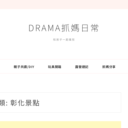
DRAMA抓媽日常
和孩子一起瘋狂
親子共讀/DIY
玩具開箱
露營遊記
抓媽分享
類:
彰化景點