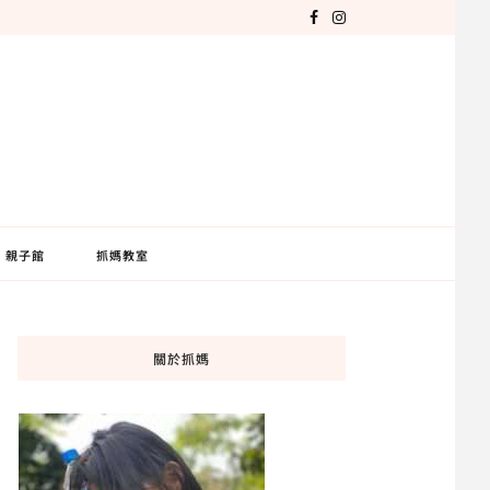
親子館
抓媽教室
關於抓媽