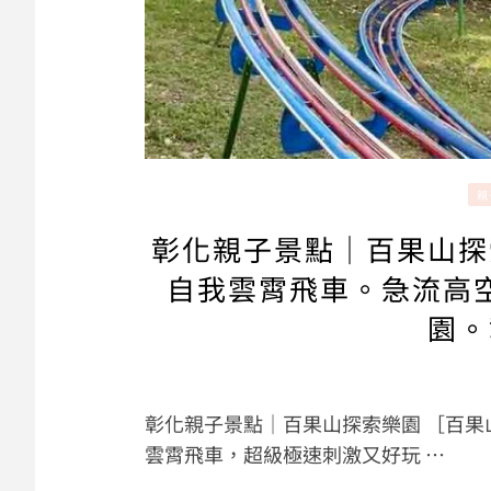
親
彰化親子景點｜百果山探
自我雲霄飛車。急流高
園。
彰化親子景點｜百果山探索樂園 ［百
雲霄飛車，超級極速刺激又好玩 …