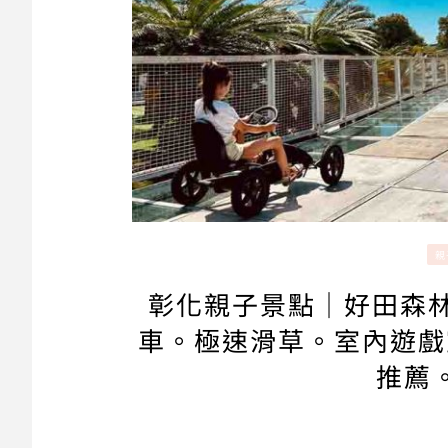
親
彰化親子景點｜好田森林
車。極速滑草。室內遊戲
推薦