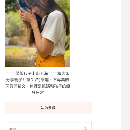
====帶著孩子上山下海====和大家
分享親子共讀DIY的樂趣．不專業的
玩具開箱文．這裡是抓媽和孩子的瘋
狂日常
站內搜尋