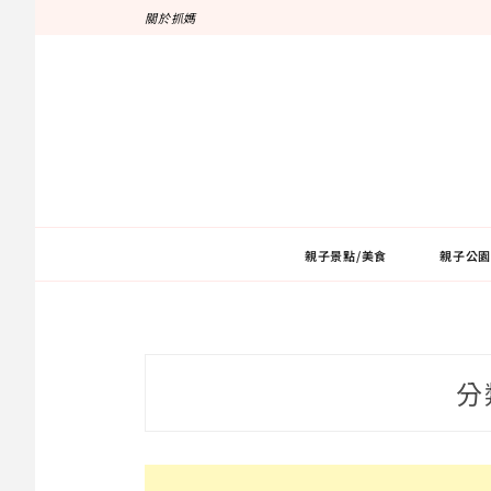
跳
關於抓媽
至
主
要
內
容
親子景點/美食
親子公園
分