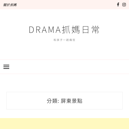
跳
關於抓媽
至
主
要
DRAMA抓媽日常
內
容
和孩子一起瘋狂
分類:
屏東景點