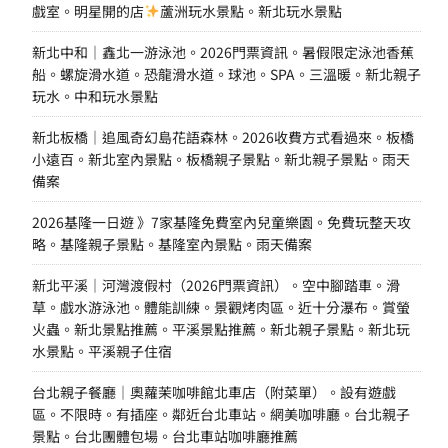
戲室。明星開的店
蘆洲玩水景點。新北玩水景點
新北中和｜鑫北一游泳池。2026門票資訊。暑假限定泳池香蕉
船。螺旋滑水道。恐龍滑水道。球池。SPA。三溫暖。新北親子
玩水。中和玩水景點
新北板橋｜追風奇幻島花語森林。2026收費方式看過來。板橋
小遠百。新北室內景點。板橋親子景點。新北親子景點。雨天
備案
2026基隆一日遊 》7家基隆免費室內兒童樂園。免費玩整天攻
略。基隆親子景點。基隆室內景點。雨天備案
新北平溪｜河灣渡假村（2026門票資訊）。空中腳踏車。滑
草。戲水游泳池。體能訓練。景觀烤肉區。近十分瀑布。賞螢
火蟲。新北景點推薦。平溪景點推薦。新北親子景點。新北玩
水景點。平溪親子住宿
台北親子餐廳｜奧蘿茉咖啡館北車店（附菜單）。設有遊戲
區。不限時。有插座。鄰近台北車站。網美咖啡廳。台北親子
景點。台北團體包場。台北車站咖啡廳推薦