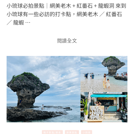
小琉球必拍景點｜網美老木 + 紅番石 + 龍蝦洞 來到
小琉球有一些必訪的打卡點，網美老木 ／ 紅番石
／ 龍蝦 …
閱讀全文
親子景點/美食
屏東景點
小琉球