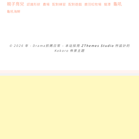
親子育兒
龜吼
認識形狀
農場
配對練習
配對遊戲
鹿羽松牧場
龍潭
龜吼海鮮
© 2026 年 - Drama抓媽日常
–
本站採用
ZThemes Studio
所設計的
Kokoro 佈景主題