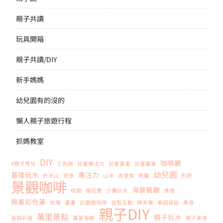
親子共讀
玩具開箱
親子共讀/DIY
新手媽媽
幼兒園有的沒的
懶人親子旅遊行程
抓媽教室
DIY
咖啡廳
#親子育兒
三色碗
兒童專注力
兒童畫畫
兒童臘筆
幼兒園
基隆玩水
專注力
外木山
夜景
山羊
峇里島
希臘
形狀
景觀咖啡
海景餐廳
桃園
梅花鹿
沙灘玩水
漁港
無毒彩色筆
牧場
畫畫
白圍牆咖啡
益智互動
綿羊豬
美國袋鼠
美食
親子DIY
萬里景點
親子玩水
臉部彩繪
萬里海鮮
親子美食