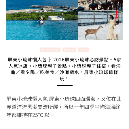
親子景點/美食
屏東景點
小琉球
屏東小琉球懶人包 》2026屏東小琉球必訪景點。5家
人氣冰店。小琉球親子景點。小琉球親子住宿。看海
龜／看夕陽／吃美食／沙灘戲水。屏東小琉球這樣
玩！
屏東小琉球懶人包 屏東小琉球四面環海，又位在北
赤道洋流黑潮支流所經，所以一年四季平均海溫終
年都維持在25℃ 以 …