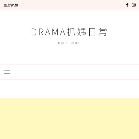
跳
關於抓媽
至
主
要
DRAMA抓媽日常
內
容
和孩子一起瘋狂