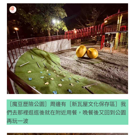
［魔豆歷險公園］周邊有［新瓦屋文化保存區］我
們去那裡逛逛後就在附近用餐，晚餐後又回到公園
再玩一波