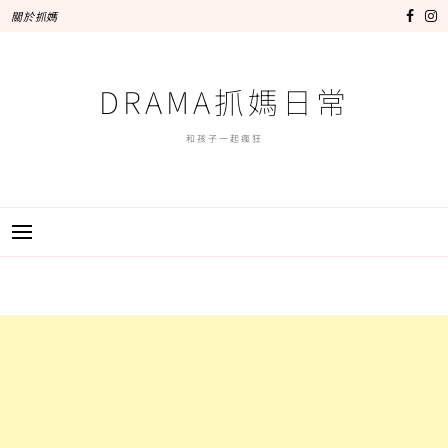
跳
關於抓媽
至
主
要
DRAMA抓媽日常
內
容
和孩子一起瘋狂