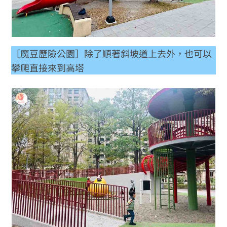
［魔豆歷險公園］除了順著斜坡道上去外，也可以
攀爬直接來到高塔