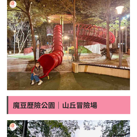
魔豆歷險公園｜山丘冒險場