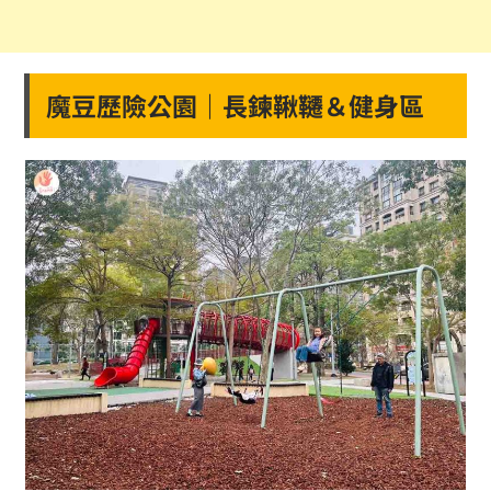
魔豆歷險公園｜長鍊鞦韆＆健身區