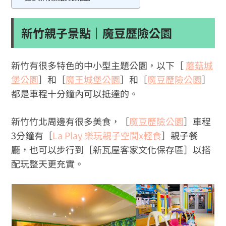
新竹親子景點｜魔豆歷險公園
新竹有很多特色的中小型主題公園，以下［
蘑菇城
堡公園
］和［
魔王城堡公園
］和［
魔豆歷險公園
］
都是車程十分鐘內可以抵達的。
新竹竹北周邊有很多美食，［
魔豆歷險公園
］車程
3分鐘有［
La Play 樂玩親子空間x輕食
］親子餐
廳，也可以步行到［新瓦屋客家文化保存區］以搭
配玩整天更充實。