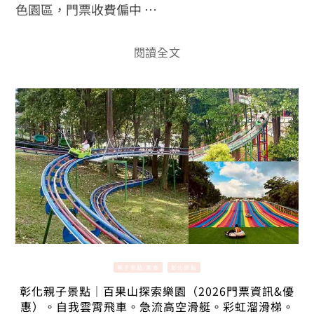
色園區，門票收費偏中 …
閱讀全文
親子景點/美食
彰化景點
彰化親子景點｜百果山探索樂園（2026門票資訊&優
惠）。自我雲霄飛車。急流高空滑艇。彩虹溜滑梯。