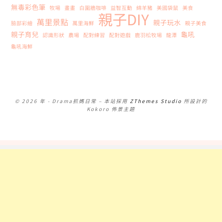
無毒彩色筆
牧場
畫畫
白圍牆咖啡
益智互動
綿羊豬
美國袋鼠
美食
親子DIY
萬里景點
親子玩水
臉部彩繪
萬里海鮮
親子美食
親子育兒
龜吼
認識形狀
農場
配對練習
配對遊戲
鹿羽松牧場
龍潭
龜吼海鮮
© 2026 年 - Drama抓媽日常
–
本站採用
ZThemes Studio
所設計的
Kokoro 佈景主題