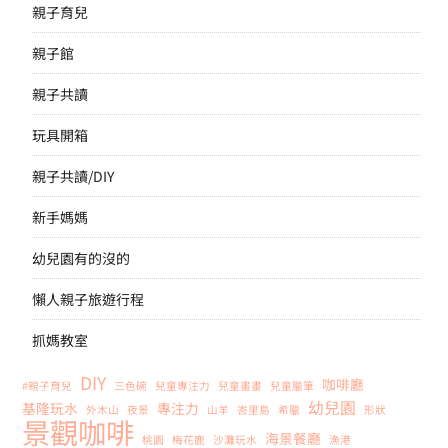
親子育兒
親子館
親子共讀
玩具開箱
親子共讀/DIY
新手媽媽
幼兒園有的沒的
懶人親子旅遊行程
抓媽教室
DIY
咖啡廳
#親子育兒
三色碗
兒童專注力
兒童畫畫
兒童臘筆
幼兒園
基隆玩水
專注力
外木山
夜景
山羊
峇里島
希臘
形狀
景觀咖啡
海景餐廳
桃園
梅花鹿
沙灘玩水
漁港