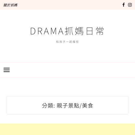
跳
關於抓媽
至
主
要
DRAMA抓媽日常
內
容
和孩子一起瘋狂
分類:
親子景點/美食