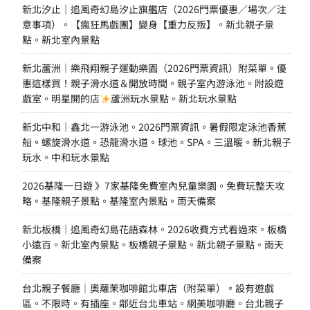
新北汐止｜追風奇幻島汐止旗艦店（2026門票優惠／場次／注
意事項）。【瘋狂馬戲團】變身【重力反叛】。新北親子景
點。新北室內景點
新北蘆洲｜樂飛翔親子運動樂園（2026門票資訊）附菜單。優
惠這樣買！親子滑水道＆開放時間。親子室內游泳池。附設遊
戲室。明星開的店
蘆洲玩水景點。新北玩水景點
新北中和｜鑫北一游泳池。2026門票資訊。暑假限定泳池香蕉
船。螺旋滑水道。恐龍滑水道。球池。SPA。三溫暖。新北親子
玩水。中和玩水景點
2026基隆一日遊 》7家基隆免費室內兒童樂園。免費玩整天攻
略。基隆親子景點。基隆室內景點。雨天備案
新北板橋｜追風奇幻島花語森林。2026收費方式看過來。板橋
小遠百。新北室內景點。板橋親子景點。新北親子景點。雨天
備案
台北親子餐廳｜奧蘿茉咖啡館北車店（附菜單）。設有遊戲
區。不限時。有插座。鄰近台北車站。網美咖啡廳。台北親子