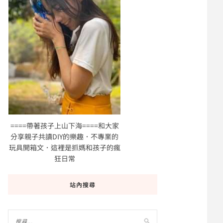
====帶著孩子上山下海====和大家
分享親子共讀DIY的樂趣．不專業的
玩具開箱文．這裡是抓媽和孩子的瘋
狂日常
站內搜尋