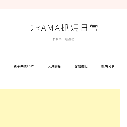
DRAMA抓媽日常
和孩子一起瘋狂
親子共讀/DIY
玩具開箱
露營遊記
抓媽分享