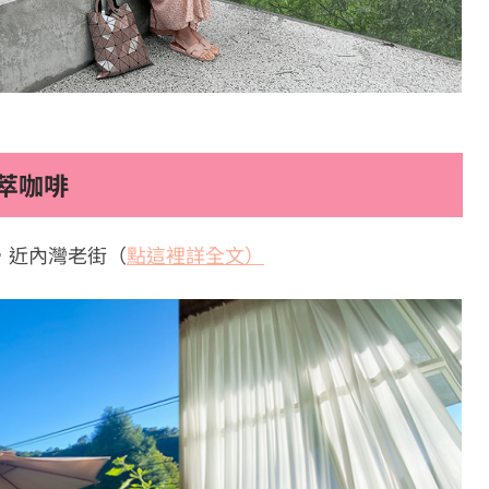
萃咖啡
，近內灣老街（
點這裡詳全文）