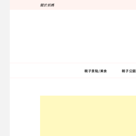
跳
關於抓媽
至
主
要
內
容
親子景點/美食
親子公園