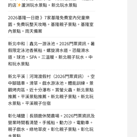
的店
蘆洲玩水景點。新北玩水景點
2026基隆一日遊 》7家基隆免費室內兒童樂
園。免費玩整天攻略。基隆親子景點。基隆室
內景點。雨天備案
新北中和｜鑫北一游泳池。2026門票資訊。暑
假限定泳池香蕉船。螺旋滑水道。恐龍滑水
道。球池。SPA。三溫暖。新北親子玩水。中
和玩水景點
新北平溪｜河灣渡假村（2026門票資訊）。空
中腳踏車。滑草。戲水游泳池。體能訓練。景
觀烤肉區。近十分瀑布。賞螢火蟲。新北景點
推薦。平溪景點推薦。新北親子景點。新北玩
水景點。平溪親子住宿
彰化埔鹽｜長頸鹿休閒農場。2026門票資訊及
營業時間看清楚。手搖船。動力沙。電動車。
親子戲水。綠地草皮。彰化親子景點。彰化玩
水景點