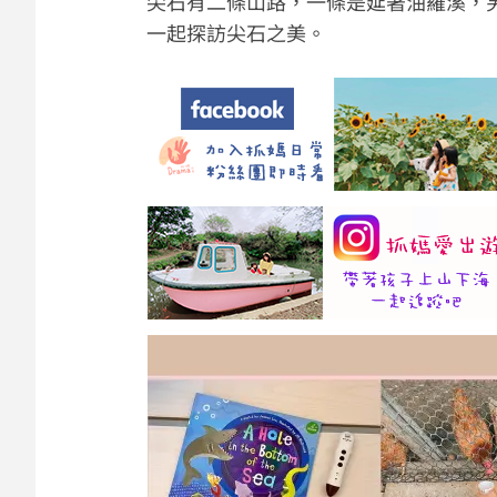
尖石有二條山路，一條是延著油羅溪，
一起探訪尖石之美。