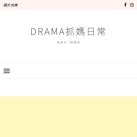
跳
關於抓媽
至
主
要
DRAMA抓媽日常
內
容
和孩子一起瘋狂