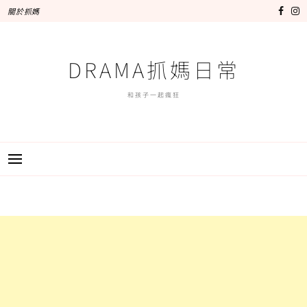
跳
關於抓媽
至
主
要
DRAMA抓媽日常
內
容
和孩子一起瘋狂