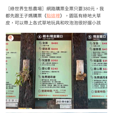
［綠世界生態農場］網路購票全票只要380元，我
都先跟王子媽購票
（
點這裡
）
，園區有綠地大草
皮，可以帶上各式草地玩具和吹泡泡很好遛小孩