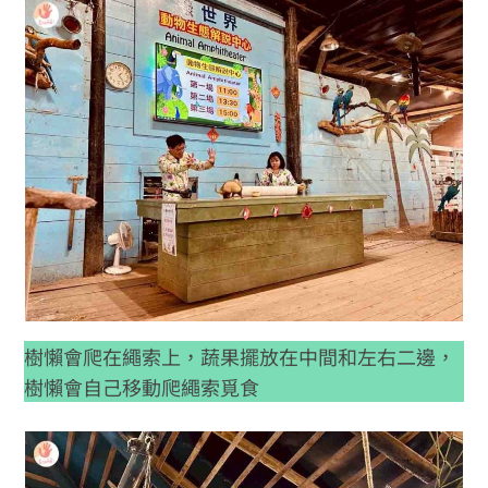
樹懶會爬在繩索上，蔬果擺放在中間和左右二邊，
樹懶會自己移動爬繩索覓食