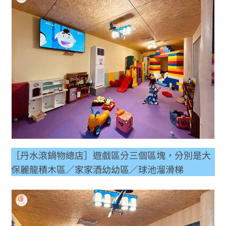
［丹水滾鍋物總店］遊戲區分三個區塊，分別是大
保麗龍積木區／家家酒幼幼區／球池溜滑梯