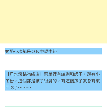
奶酪茶凍都是ＯＫ中規中矩
［丹水滾鍋物總店］菜單裡有蛤蜊和蝦子，還有小
冬粉，這個都是孩子很愛的，有這個孩子就會有東
西吃了～～～