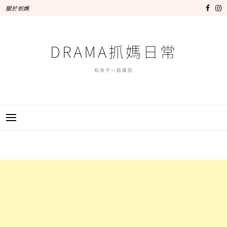
跳
關於抓媽
至
主
要
DRAMA抓媽日常
內
容
和孩子一起瘋狂