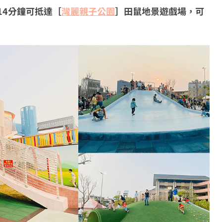
14分鐘可抵達［
灣麗親子公園
］田鼠地景遊戲場，可