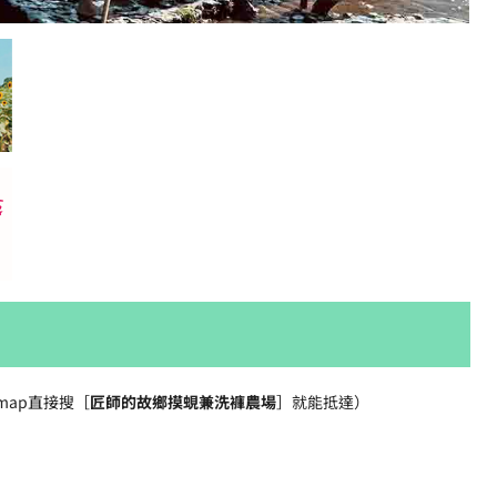
 map直接搜［
匠師的故鄉摸蜆兼洗褲農場
］就能抵達）