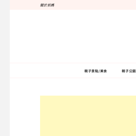
跳
關於抓媽
至
主
要
內
容
親子景點/美食
親子公園