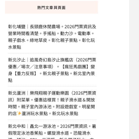
熱門文章與頁面
彰化埔鹽｜長頸鹿休閒農場。2026門票資訊及
營業時間看清楚。手搖船。動力沙。電動車。
親子戲水。綠地草皮。彰化親子景點。彰化玩
水景點
新北汐止｜追風奇幻島汐止旗艦店（2026門票
優惠／場次／注意事項）。【瘋狂馬戲團】變
身【重力反叛】。新北親子景點。新北室內景
點
新北蘆洲｜樂飛翔親子運動樂園（2026門票資
訊）附菜單。優惠這樣買！親子滑水道＆開放
時間。親子室內游泳池。附設遊戲室。明星開
的店
蘆洲玩水景點。新北玩水景點
新北中和｜鑫北一游泳池。2026門票資訊。暑
假限定泳池香蕉船。螺旋滑水道。恐龍滑水