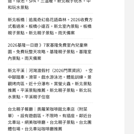
道。球池。SPA。三溫暖。新北親子玩水。中
和玩水景點
新北板橋｜追風奇幻島花語森林。2026收費方
式看過來。板橋小遠百。新北室內景點。板橋
親子景點。新北親子景點。雨天備案
2026基隆一日遊 》7家基隆免費室內兒童樂
園。免費玩整天攻略。基隆親子景點。基隆室
內景點。雨天備案
新北平溪｜河灣渡假村（2026門票資訊）。空
中腳踏車。滑草。戲水游泳池。體能訓練。景
觀烤肉區。近十分瀑布。賞螢火蟲。新北景點
推薦。平溪景點推薦。新北親子景點。新北玩
水景點。平溪親子住宿
台北親子餐廳｜奧蘿茉咖啡館北車店（附菜
單）。設有遊戲區。不限時。有插座。鄰近台
北車站。網美咖啡廳。台北親子景點。台北團
體包場。台北車站咖啡廳推薦