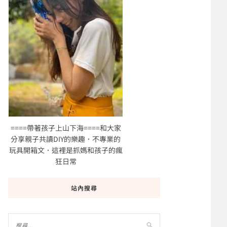
====帶著孩子上山下海====和大家
分享親子共讀DIY的樂趣．不專業的
玩具開箱文．這裡是抓媽和孩子的瘋
狂日常
站內搜尋