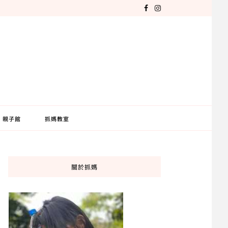
親子館
抓媽教室
關於抓媽