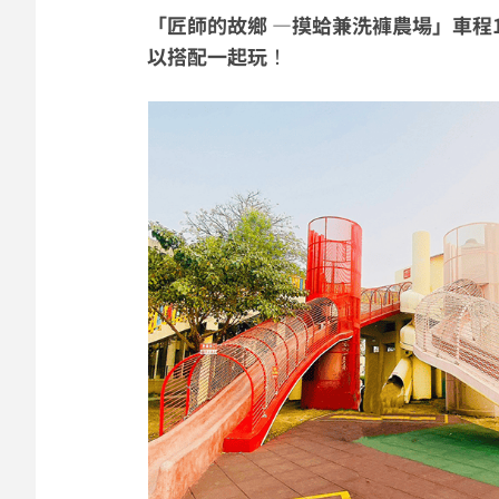
「
匠師的故鄉 —摸蛤兼洗褲農場
」車程
以搭配一起玩
！