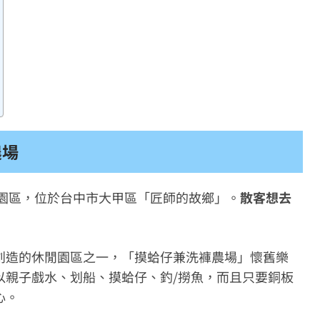
農場
園區，位於台中市大甲區「匠師的故鄉」。
散客想去
創造的休閒園區之一，「摸蛤仔兼洗褲農場」懷舊樂
以親子戲水、划船、摸蛤仔、釣/撈魚，而且只要銅板
心。