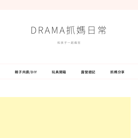
DRAMA抓媽日常
和孩子一起瘋狂
親子共讀/DIY
玩具開箱
露營遊記
抓媽分享