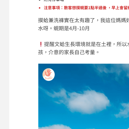
注意事項：散客想摸蜆要1點半過後 ，早上會留
摸蛤兼洗褲實在太有趣了，我這位媽媽
水呀。蜆期是4月-10月
提醒文蛤生長環境就是在土裡，所以
孩，介意的家長自己考量。