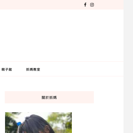
親子館
抓媽教室
關於抓媽