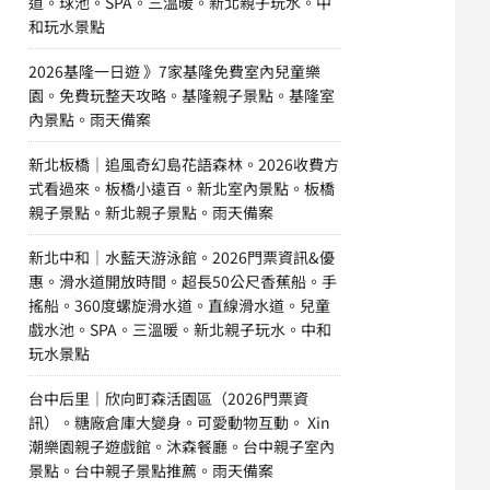
道。球池。SPA。三溫暖。新北親子玩水。中
和玩水景點
2026基隆一日遊 》7家基隆免費室內兒童樂
園。免費玩整天攻略。基隆親子景點。基隆室
內景點。雨天備案
新北板橋｜追風奇幻島花語森林。2026收費方
式看過來。板橋小遠百。新北室內景點。板橋
親子景點。新北親子景點。雨天備案
新北中和｜水藍天游泳館。2026門票資訊&優
惠。滑水道開放時間。超長50公尺香蕉船。手
搖船。360度螺旋滑水道。直線滑水道。兒童
戲水池。SPA。三溫暖。新北親子玩水。中和
玩水景點
台中后里｜欣向町森活園區（2026門票資
訊）。糖廠倉庫大變身。可愛動物互動。 Xin
潮樂園親子遊戲館。沐森餐廳。台中親子室內
景點。台中親子景點推薦。雨天備案