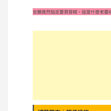
女鵝竟然指定要買發糕，這是什麼老靈