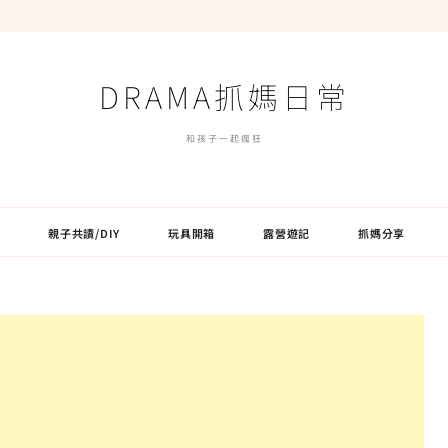
DRAMA抓媽日常
和孩子一起瘋狂
親子共讀/DIY
玩具開箱
露營遊記
抓媽分享