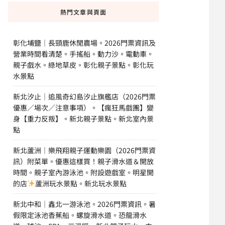
熱門文章與頁面
彰化埔鹽｜長頸鹿休閒農場。2026門票資訊及
營業時間看清楚。手搖船。動力沙。電動車。
親子戲水。綠地草皮。彰化親子景點。彰化玩
水景點
新北汐止｜追風奇幻島汐止旗艦店（2026門票
優惠／場次／注意事項）。【瘋狂馬戲團】變
身【重力反叛】。新北親子景點。新北室內景
點
新北蘆洲｜樂飛翔親子運動樂園（2026門票資
訊）附菜單。優惠這樣買！親子滑水道＆開放
時間。親子室內游泳池。附設遊戲室。明星開
的店
蘆洲玩水景點。新北玩水景點
新北中和｜鑫北一游泳池。2026門票資訊。暑
假限定泳池香蕉船。螺旋滑水道。恐龍滑水