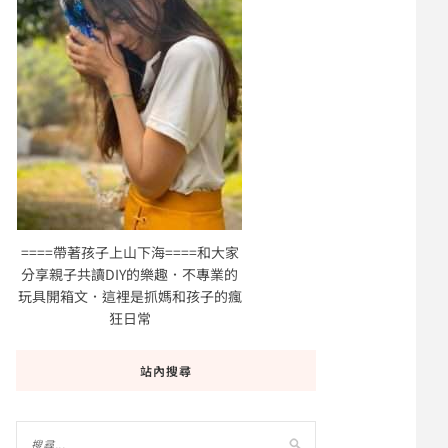
====帶著孩子上山下海====和大家
分享親子共讀DIY的樂趣．不專業的
玩具開箱文．這裡是抓媽和孩子的瘋
狂日常
站內搜尋