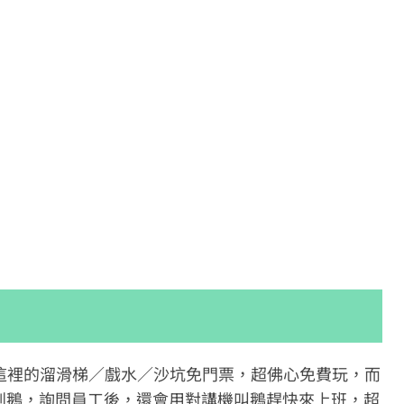
這裡的溜滑梯／戲水／沙坑免門票，超佛心免費玩，而
看到鵝，詢問員工後，還會用對講機叫鵝趕快來上班，超