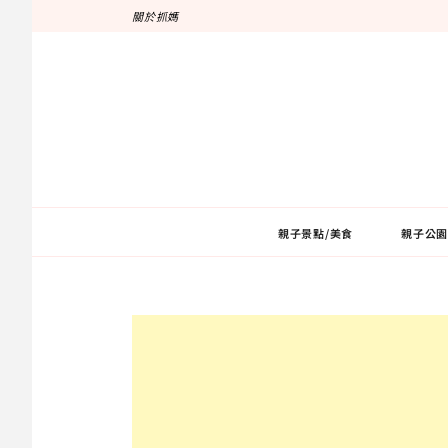
跳
關於抓媽
至
主
要
內
容
親子景點/美食
親子公園