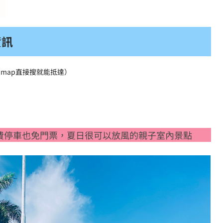
資訊
e map直接搜就能抵達）
費停車也免門票，夏日很可以放風的親子室內景點