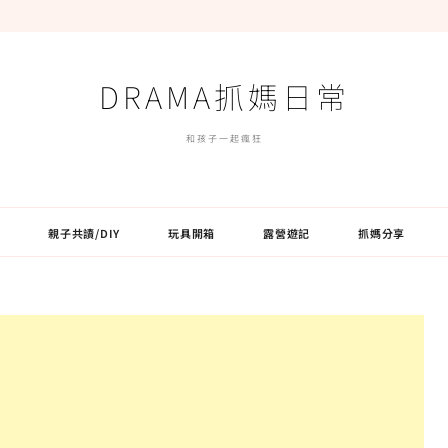
DRAMA抓媽日常
和孩子一起瘋狂
親子共讀/DIY
玩具開箱
露營遊記
抓媽分享