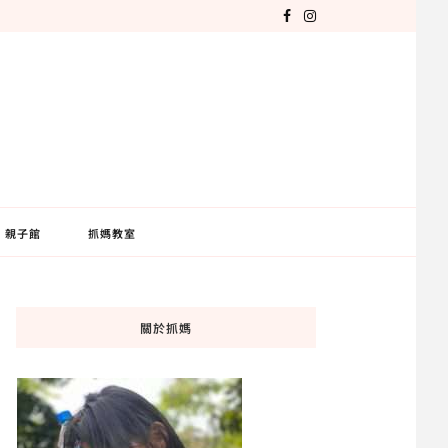
親子館
抓媽教室
關於抓媽