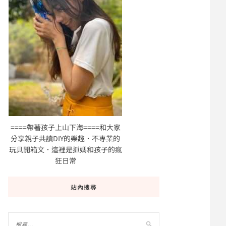
====帶著孩子上山下海====和大家
分享親子共讀DIY的樂趣．不專業的
玩具開箱文．這裡是抓媽和孩子的瘋
狂日常
站內搜尋