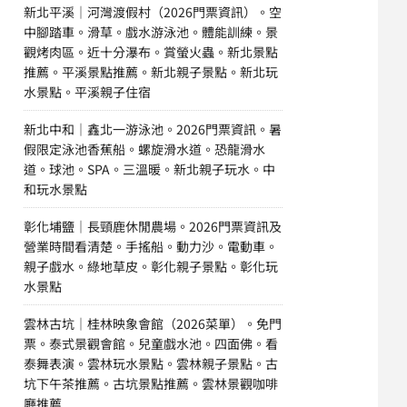
新北平溪｜河灣渡假村（2026門票資訊）。空
中腳踏車。滑草。戲水游泳池。體能訓練。景
觀烤肉區。近十分瀑布。賞螢火蟲。新北景點
推薦。平溪景點推薦。新北親子景點。新北玩
水景點。平溪親子住宿
新北中和｜鑫北一游泳池。2026門票資訊。暑
假限定泳池香蕉船。螺旋滑水道。恐龍滑水
道。球池。SPA。三溫暖。新北親子玩水。中
和玩水景點
彰化埔鹽｜長頸鹿休閒農場。2026門票資訊及
營業時間看清楚。手搖船。動力沙。電動車。
親子戲水。綠地草皮。彰化親子景點。彰化玩
水景點
雲林古坑｜桂林映象會館（2026菜單）。免門
票。泰式景觀會館。兒童戲水池。四面佛。看
泰舞表演。雲林玩水景點。雲林親子景點。古
坑下午茶推薦。古坑景點推薦。雲林景觀咖啡
廳推薦