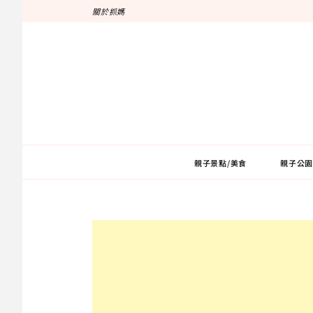
跳
關於抓媽
至
主
要
內
容
親子景點/美食
親子公園