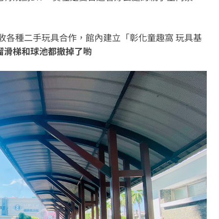
具基地回收各種二手玩具合作，館內建立「彰化童趣窩 玩具基
溜滑梯和球池都撤掉了喲