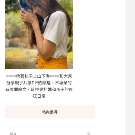
====帶著孩子上山下海====和大家
分享親子共讀DIY的樂趣．不專業的
玩具開箱文．這裡是抓媽和孩子的瘋
狂日常
站內搜尋