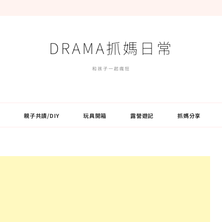
DRAMA抓媽日常
和孩子一起瘋狂
親子共讀/DIY
玩具開箱
露營遊記
抓媽分享