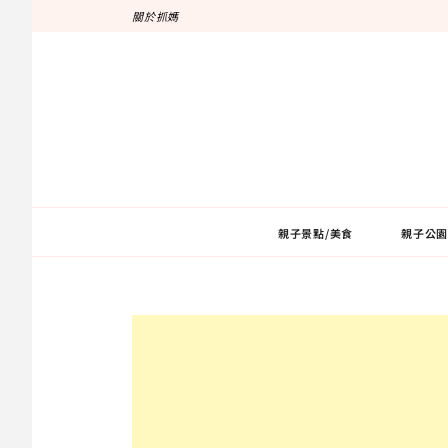
跳
關於抓媽
至
主
要
內
容
親子景點/美食
親子公園