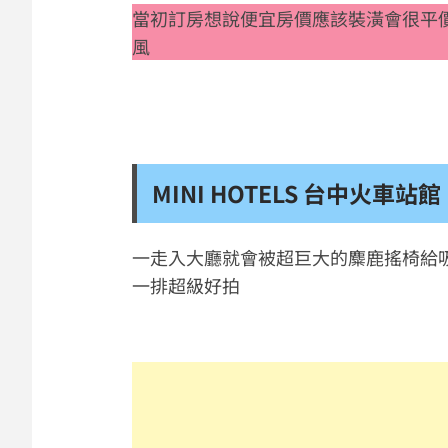
當初訂房想說便宜房價應該裝潢會很平
風
MINI HOTELS 台中火車
一走入大廳就會被超巨大的麋鹿搖椅給
一排超級好拍