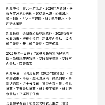
新北中和｜鑫北一游泳池。2026門票資訊。暑
假限定泳池香蕉船。螺旋滑水道。恐龍滑水
道。球池。SPA。三溫暖。新北親子玩水。中
和玩水景點
新北板橋｜追風奇幻島花語森林。2026收費方
式看過來。板橋小遠百。新北室內景點。板橋
親子景點。新北親子景點。雨天備案
2026基隆一日遊 》7家基隆免費室內兒童樂
園。免費玩整天攻略。基隆親子景點。基隆室
內景點。雨天備案
新北平溪｜河灣渡假村（2026門票資訊）。空
中腳踏車。滑草。戲水游泳池。體能訓練。景
觀烤肉區。近十分瀑布。賞螢火蟲。新北景點
推薦。平溪景點推薦。新北親子景點。新北玩
水景點。平溪親子住宿
台北親子餐廳｜奧蘿茉咖啡館北車店（附菜