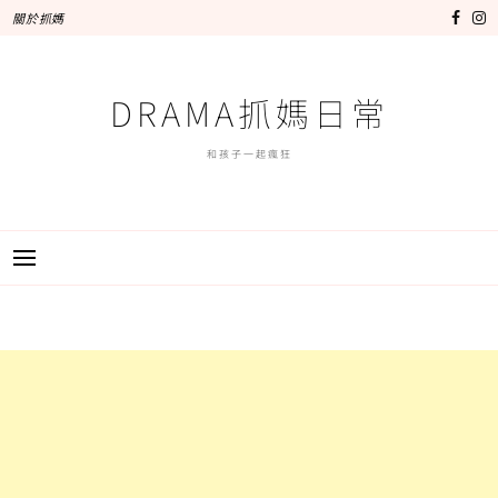
跳
關於抓媽
至
主
要
DRAMA抓媽日常
內
容
和孩子一起瘋狂