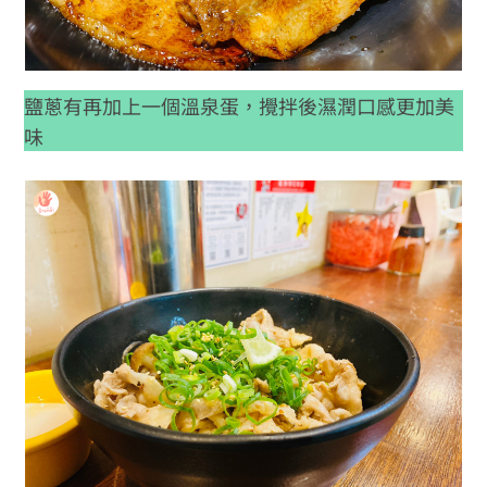
鹽蔥有再加上一個溫泉蛋，攪拌後濕潤口感更加美
味