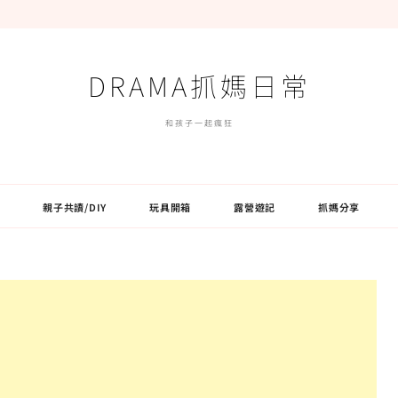
DRAMA抓媽日常
和孩子一起瘋狂
親子共讀/DIY
玩具開箱
露營遊記
抓媽分享