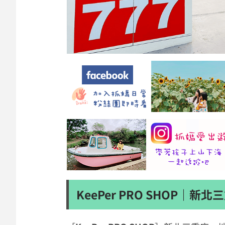
KeePer PRO SHOP｜新