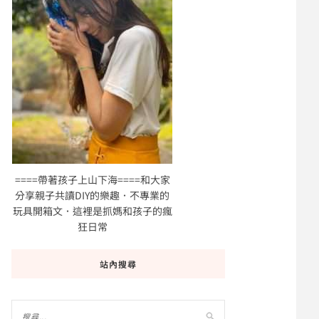
====帶著孩子上山下海====和大家
分享親子共讀DIY的樂趣．不專業的
玩具開箱文．這裡是抓媽和孩子的瘋
狂日常
站內搜尋