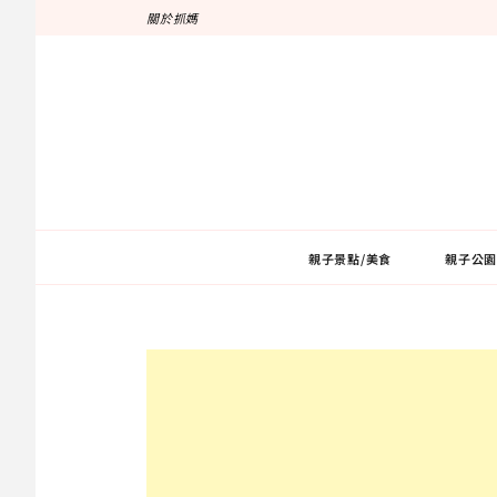
跳
關於抓媽
至
主
要
內
容
親子景點/美食
親子公園