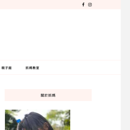
親子館
抓媽教室
關於抓媽