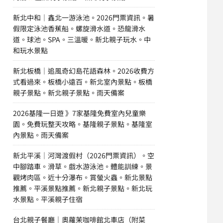
新北中和｜鑫北一游泳池。2026門票資訊。暑
假限定泳池香蕉船。螺旋滑水道。恐龍滑水
道。球池。SPA。三溫暖。新北親子玩水。中
和玩水景點
新北板橋｜追風奇幻島花語森林。2026收費方
式看過來。板橋小遠百。新北室內景點。板橋
親子景點。新北親子景點。雨天備案
2026基隆一日遊 》7家基隆免費室內兒童樂
園。免費玩整天攻略。基隆親子景點。基隆室
內景點。雨天備案
新北平溪｜河灣渡假村（2026門票資訊）。空
中腳踏車。滑草。戲水游泳池。體能訓練。景
觀烤肉區。近十分瀑布。賞螢火蟲。新北景點
推薦。平溪景點推薦。新北親子景點。新北玩
水景點。平溪親子住宿
台北親子餐廳｜奧蘿茉咖啡館北車店（附菜