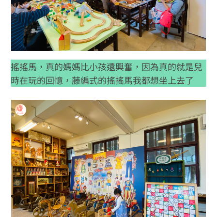
搖搖馬，真的媽媽比小孩還興奮，因為真的就是兒
時在玩的回憶，藤編式的搖搖馬我都想坐上去了