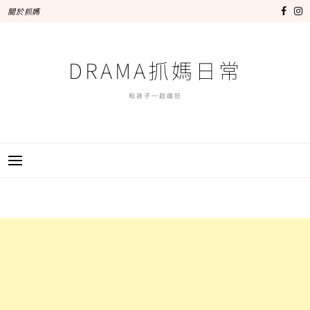
跳
關於抓媽
至
主
要
DRAMA抓媽日常
內
容
和孩子一起瘋狂