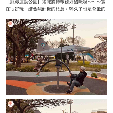
［龍潭運動公園］搖擺旋轉鞦韆好醋咪呀～～～實
在很好玩！結合翹翹板的概念，轉久了也是會暈的