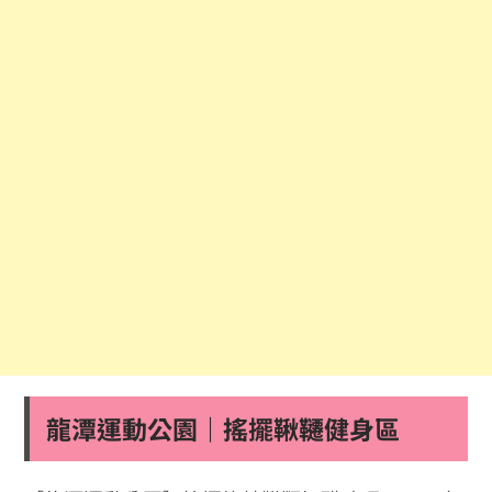
龍潭運動公園｜搖擺鞦韆健身區