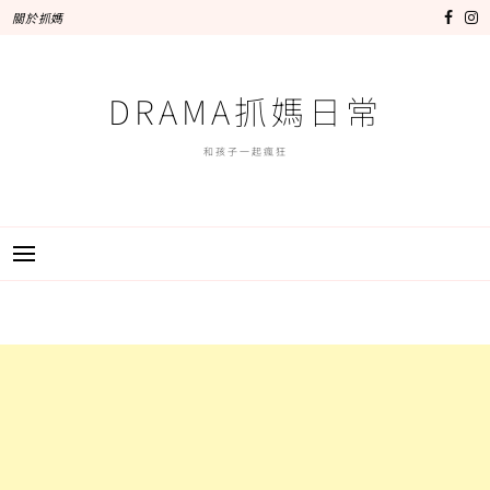
跳
關於抓媽
至
主
要
DRAMA抓媽日常
內
容
和孩子一起瘋狂