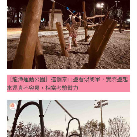
［龍潭運動公園］這個泰山盪看似簡單，實際盪起
來還真不容易，相當考驗臂力