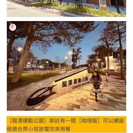
［龍潭運動公園］鄰近有一間［咖哩龍］可以續飯
很適合帶小孩放電完來用餐