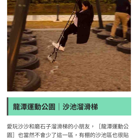
龍潭運動公園｜沙池溜滑梯
愛玩沙沙和磨石子溜滑梯的小朋友，［龍潭運動公
園］也當然不會少了這一區，有棚的沙池區也很貼