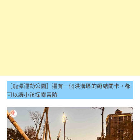
［龍潭運動公園］還有一個洪溝區的繩結關卡，都
可以讓小孩探索冒險