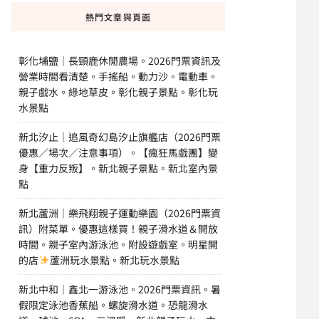
熱門文章與頁面
彰化埔鹽｜長頸鹿休閒農場。2026門票資訊及
營業時間看清楚。手搖船。動力沙。電動車。
親子戲水。綠地草皮。彰化親子景點。彰化玩
水景點
新北汐止｜追風奇幻島汐止旗艦店（2026門票
優惠／場次／注意事項）。【瘋狂馬戲團】變
身【重力反叛】。新北親子景點。新北室內景
點
新北蘆洲｜樂飛翔親子運動樂園（2026門票資
訊）附菜單。優惠這樣買！親子滑水道＆開放
時間。親子室內游泳池。附設遊戲室。明星開
的店
蘆洲玩水景點。新北玩水景點
新北中和｜鑫北一游泳池。2026門票資訊。暑
假限定泳池香蕉船。螺旋滑水道。恐龍滑水