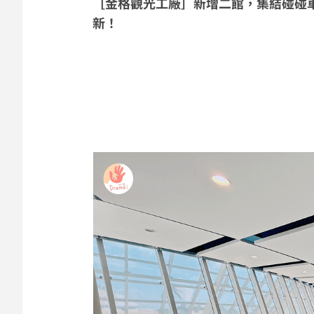
［金格觀光工廠］新增二館，集結碰碰
新！