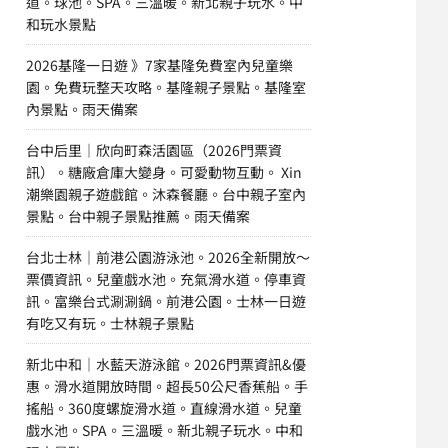
道。球池。SPA。三溫暖。新北親子玩水。中
和玩水景點
2026基隆一日遊 》7家基隆免費室內兒童樂
園。免費玩整天攻略。基隆親子景點。基隆室
內景點。雨天備案
台中后里｜欣向町森活園區（2026門票資
訊）。糖廠倉庫大變身。可愛動物互動。 Xin
潮樂園親子遊戲館。沐森餐廳。台中親子室內
景點。台中親子景點推薦。雨天備案
台北士林｜前港公園游泳池。2026全新開放～
票價資訊。兒童戲水池。充氣滑水道。停車資
訊。富樂台式涮涮鍋。前港公園。士林一日遊
有吃又有玩。士林親子景點
新北中和｜水藍天游泳館。2026門票資訊&優
惠。滑水道開放時間。超長50公尺香蕉船。手
搖船。360度螺旋滑水道。直線滑水道。兒童
戲水池。SPA。三溫暖。新北親子玩水。中和