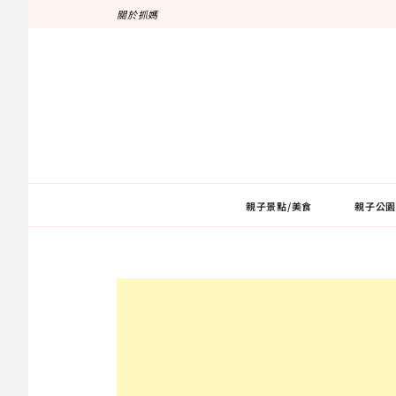
跳
關於抓媽
至
主
要
內
容
親子景點/美食
親子公園