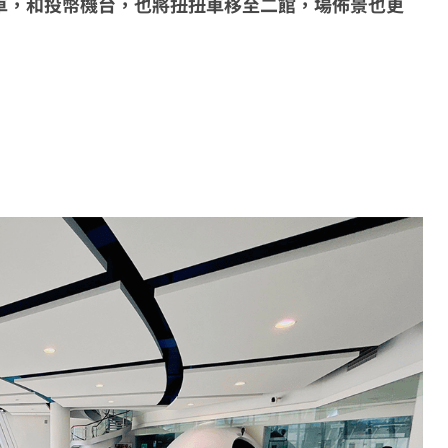
車，和投幣機台，也將扭扭車移至二館，場佈景也更