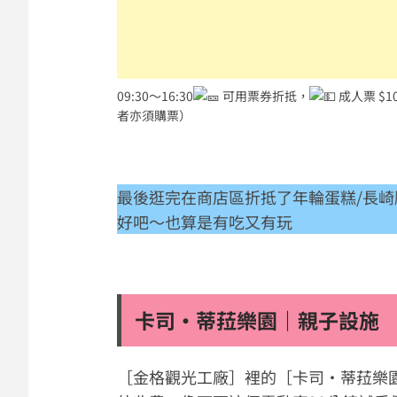
09:30～16:30
可用票券折抵，
成人票 $1
者亦須購票）
最後逛完在商店區折抵了年輪蛋糕/長崎
好吧～也算是有吃又有玩
卡司·蒂菈樂園｜親子設施
［金格觀光工廠］裡的［卡司·蒂菈樂