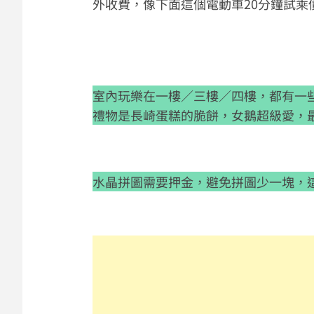
外收費，像下面這個電動車20分鐘試乘價1
室內玩樂在一樓／三樓／四樓，都有一
禮物是長崎蛋糕的脆餅，女鵝超級愛，
水晶拼圖需要押金，避免拼圖少一塊，