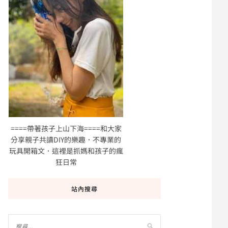
====帶著孩子上山下海====和大家
分享親子共讀DIY的樂趣．不專業的
玩具開箱文．這裡是抓媽和孩子的瘋
狂日常
站內搜尋