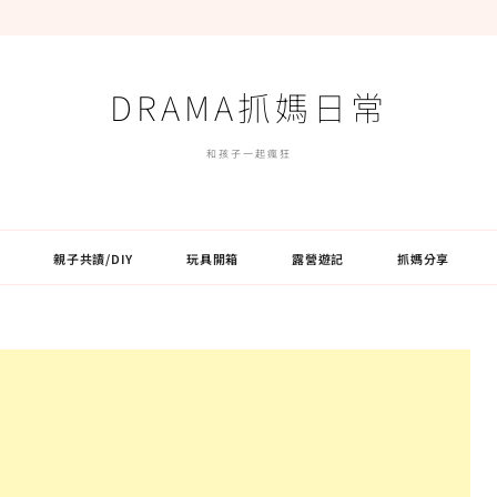
DRAMA抓媽日常
和孩子一起瘋狂
親子共讀/DIY
玩具開箱
露營遊記
抓媽分享