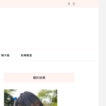
親子館
抓媽教室
關於抓媽