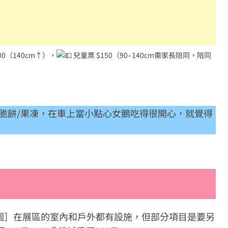
00（140cm↑），
兒童票 $150（90–140cm需家長陪同，陪同
脆餅/果凍，在車上當小點心女鵝吃得很開心，就覺得
園］在展區的室內和戶外都有設施，但部分項目是要另