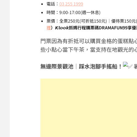
電話：
03 255 1999
時間：9:00-17:00(週一休息)
票價：全票250元(可折抵150元)｜優待票150元(
裡
）𝙆𝙡𝙤𝙤𝙠抓媽行程購票碼DRAMAFUN99享
門票因為有折抵可以購買金格的蛋糕點心
些小點心當下午茶，當支持在地觀光的
無邊際景觀池
｜
踩水泡腳手搖船！