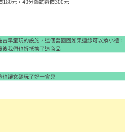
80元，40分鐘試乘價300元
些古早童玩的設施，這個套圈圈如果連線可以換小禮，
最後我們也折抵換了這商品
這也讓女鵝玩了好一會兒