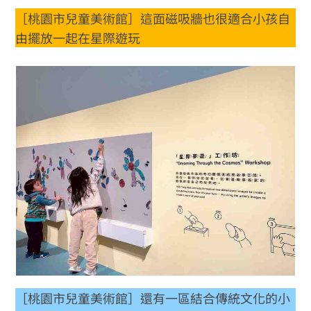
［桃園市兒童美術館］這面磁吸牆也很適合小孩自
由擺放一起在星際遊玩
［桃園市兒童美術館］還有一區結合傳統文化的小