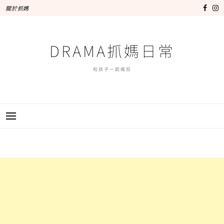
跳
關於抓媽
至
主
要
DRAMA抓媽日常
內
容
和孩子一起瘋狂