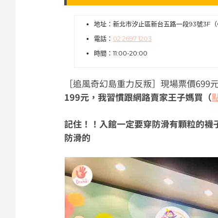
地址：新北市汐止區新台五路一段93號3F（G
電話：
02 2697 1203
時間：11:00-20:00
［追風奇幻島重力反叛］現場票價699元
199元，我習慣跟網路賣家王子媽買（
記住！！入館一定要穿防滑有顆粒的襪
防滑的