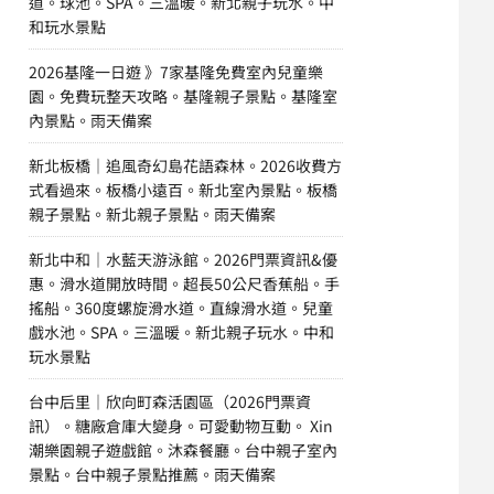
道。球池。SPA。三溫暖。新北親子玩水。中
和玩水景點
2026基隆一日遊 》7家基隆免費室內兒童樂
園。免費玩整天攻略。基隆親子景點。基隆室
內景點。雨天備案
新北板橋｜追風奇幻島花語森林。2026收費方
式看過來。板橋小遠百。新北室內景點。板橋
親子景點。新北親子景點。雨天備案
新北中和｜水藍天游泳館。2026門票資訊&優
惠。滑水道開放時間。超長50公尺香蕉船。手
搖船。360度螺旋滑水道。直線滑水道。兒童
戲水池。SPA。三溫暖。新北親子玩水。中和
玩水景點
台中后里｜欣向町森活園區（2026門票資
訊）。糖廠倉庫大變身。可愛動物互動。 Xin
潮樂園親子遊戲館。沐森餐廳。台中親子室內
景點。台中親子景點推薦。雨天備案