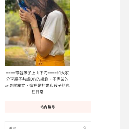
====帶著孩子上山下海====和大家
分享親子共讀DIY的樂趣．不專業的
玩具開箱文．這裡是抓媽和孩子的瘋
狂日常
站內搜尋