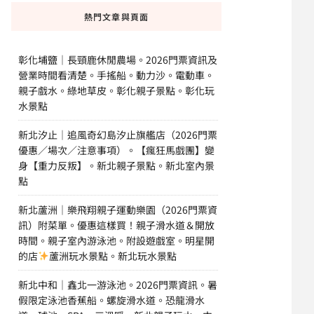
熱門文章與頁面
彰化埔鹽｜長頸鹿休閒農場。2026門票資訊及
營業時間看清楚。手搖船。動力沙。電動車。
親子戲水。綠地草皮。彰化親子景點。彰化玩
水景點
新北汐止｜追風奇幻島汐止旗艦店（2026門票
優惠／場次／注意事項）。【瘋狂馬戲團】變
身【重力反叛】。新北親子景點。新北室內景
點
新北蘆洲｜樂飛翔親子運動樂園（2026門票資
訊）附菜單。優惠這樣買！親子滑水道＆開放
時間。親子室內游泳池。附設遊戲室。明星開
的店
蘆洲玩水景點。新北玩水景點
新北中和｜鑫北一游泳池。2026門票資訊。暑
假限定泳池香蕉船。螺旋滑水道。恐龍滑水