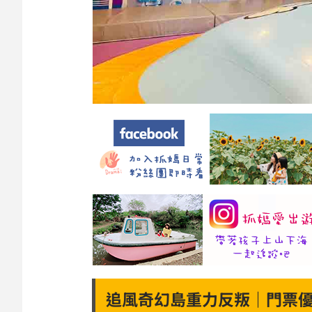
追風奇幻島重力反叛｜門票