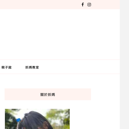
親子館
抓媽教室
關於抓媽