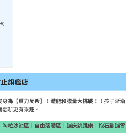
卡）
汐止旗艦店
變身為【重力反叛】！體能和膽量大挑戰！！
孩子漸漸
面翻新更有樂趣。
｜陶粒沙池區｜自由落體區｜蹦床跳跳樂｜抱石蹦蹦雪