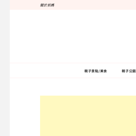
跳
關於抓媽
至
主
要
內
容
親子景點/美食
親子公園