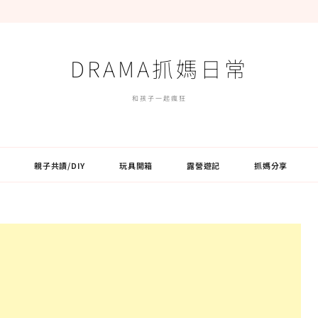
DRAMA抓媽日常
和孩子一起瘋狂
親子共讀/DIY
玩具開箱
露營遊記
抓媽分享