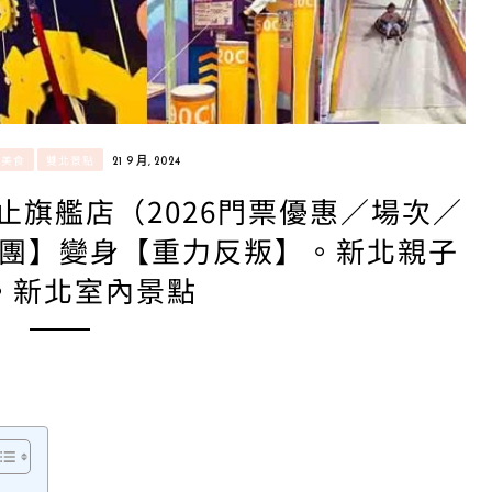
/美食
雙北景點
21 9 月, 2024
止旗艦店（2026門票優惠／場次／
團】變身【重力反叛】。新北親子
。新北室內景點