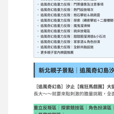
追風奇幻島重力反叛｜門票優惠及注意事項
追風奇幻島重力反叛｜熱門設施場次
追風奇幻島重力反叛｜抱石攀岩＆跳跳雲
追風奇幻島重力反叛｜探索（繩索攀岩＋二層樓關
追風奇幻島重力反叛｜魔鬼溜滑梯
追風奇幻島重力反叛｜跳床放電區
追風奇幻島重力反叛｜甜甜圈溜滑道&小石池
追風奇幻島重力反叛｜家家酒＆角色扮演
追風奇幻島重力反叛｜全齡共融設施
更多親子室內樂園推薦
新北親子景點｜追風奇幻島
［追風奇幻島］汐止【瘋狂馬戲團】大
長大～～就要來點刺激的膽量挑戰，全
重立反叛區｜探索競技區｜角色扮演區