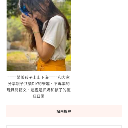
====帶著孩子上山下海====和大家
分享親子共讀DIY的樂趣．不專業的
玩具開箱文．這裡是抓媽和孩子的瘋
狂日常
站內搜尋