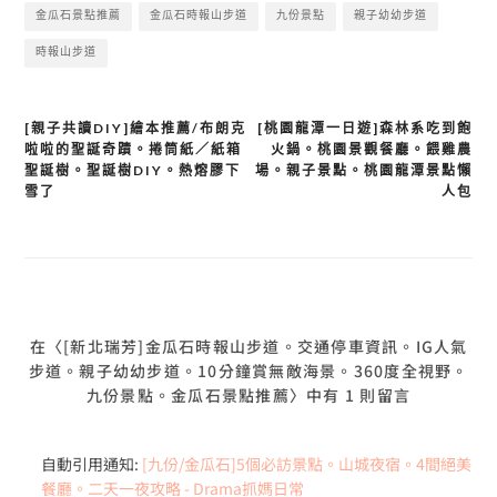
金瓜石景點推薦
金瓜石時報山步道
九份景點
親子幼幼步道
時報山步道
文
[親子共讀DIY]繪本推薦/布朗克
[桃園龍潭一日遊]森林系吃到飽
啦啦的聖誕奇蹟。捲筒紙／紙箱
火鍋。桃園景觀餐廳。餵雞農
章
聖誕樹。聖誕樹DIY。熱熔膠下
場。親子景點。桃園龍潭景點懶
導
雪了
人包
覽
在〈[新北瑞芳]金瓜石時報山步道。交通停車資訊。IG人氣
步道。親子幼幼步道。10分鐘賞無敵海景。360度全視野。
九份景點。金瓜石景點推薦〉中有 1 則留言
自動引用通知:
[九份/金瓜石]5個必訪景點。山城夜宿。4間絕美
餐廳。二天一夜攻略 - Drama抓媽日常