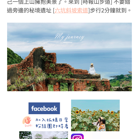
己一個上山擁抱美景了。來到 [時報山步道] 不要錯
過旁邊的秘境遺址 [
六坑斜坡索道
]步行2分鐘就到。