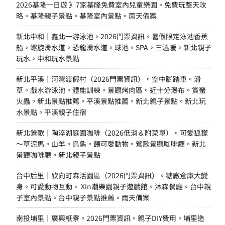
2026基隆一日遊 》7家基隆免費室內兒童樂園。免費玩整天攻
略。基隆親子景點。基隆室內景點。雨天備案
新北中和｜鑫北一游泳池。2026門票資訊。暑假限定泳池香蕉
船。螺旋滑水道。恐龍滑水道。球池。SPA。三溫暖。新北親子
玩水。中和玩水景點
新北平溪｜河灣渡假村（2026門票資訊）。空中腳踏車。滑
草。戲水游泳池。體能訓練。景觀烤肉區。近十分瀑布。賞螢
火蟲。新北景點推薦。平溪景點推薦。新北親子景點。新北玩
水景點。平溪親子住宿
新北鶯歌｜陶淬湖庭園咖啡（2026低消＆附菜單）。可愛狐獴
～草泥馬。山羊。烏龜。餵可愛動物。鶯歌景觀咖啡廳。新北
景觀咖啡廳。新北親子景點
台中后里｜欣向町森活園區（2026門票資訊）。糖廠倉庫大變
身。可愛動物互動。 Xin潮樂園親子遊戲館。沐森餐廳。台中親
子室內景點。台中親子景點推薦。雨天備案
南投埔里｜廣興紙寮。2026門票資訊。親子DIY費用。埔里造