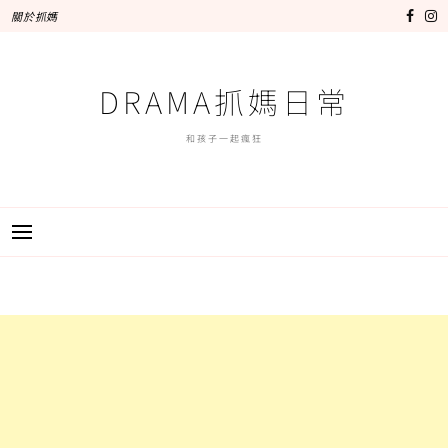
跳
關於抓媽
至
主
要
DRAMA抓媽日常
內
容
和孩子一起瘋狂