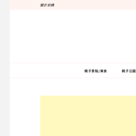
跳
關於抓媽
至
主
要
內
容
親子景點/美食
親子公園