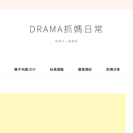
DRAMA抓媽日常
和孩子一起瘋狂
親子共讀/DIY
玩具開箱
露營遊記
抓媽分享