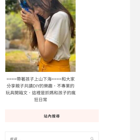
====帶著孩子上山下海====和大家
分享親子共讀DIY的樂趣．不專業的
玩具開箱文．這裡是抓媽和孩子的瘋
狂日常
站內搜尋