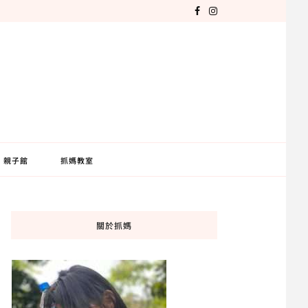
親子館
抓媽教室
關於抓媽