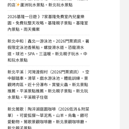
的店
蘆洲玩水景點。新北玩水景點
2026基隆一日遊 》7家基隆免費室內兒童樂
園。免費玩整天攻略。基隆親子景點。基隆室
內景點。雨天備案
新北中和｜鑫北一游泳池。2026門票資訊。暑
假限定泳池香蕉船。螺旋滑水道。恐龍滑水
道。球池。SPA。三溫暖。新北親子玩水。中
和玩水景點
新北平溪｜河灣渡假村（2026門票資訊）。空
中腳踏車。滑草。戲水游泳池。體能訓練。景
觀烤肉區。近十分瀑布。賞螢火蟲。新北景點
推薦。平溪景點推薦。新北親子景點。新北玩
水景點。平溪親子住宿
新北鶯歌｜陶淬湖庭園咖啡（2026低消＆附菜
單）。可愛狐獴～草泥馬。山羊。烏龜。餵可
愛動物。鶯歌景觀咖啡廳。新北景觀咖啡廳。
新北親子景點