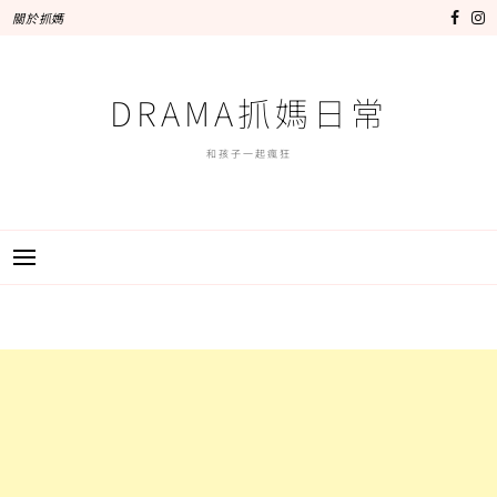
跳
關於抓媽
至
主
要
DRAMA抓媽日常
內
容
和孩子一起瘋狂