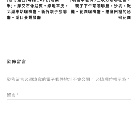
文
[新竹湖口]尋路CAFE(附菜
[桃園中壢]47二次方咖啡花園。
單)。摩艾石像迎賓。綠地草皮。
親子下午茶咖啡廳。沙坑。鞦
章
北湖車站咖啡廳。新竹親子咖啡
韆。花園咖啡廳。隱身田裡的秘
導
廳。湖口景觀餐廳
密花園
覽
發佈留言
發佈留言必須填寫的電子郵件地址不會公開。
必填欄位標示為
*
留言
*