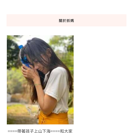
關於抓媽
====帶著孩子上山下海====和大家