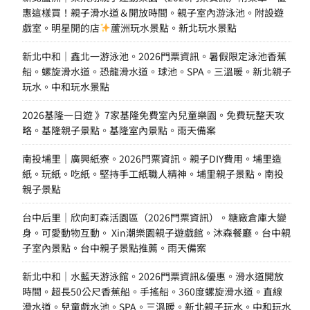
惠這樣買！親子滑水道＆開放時間。親子室內游泳池。附設遊
戲室。明星開的店
蘆洲玩水景點。新北玩水景點
新北中和｜鑫北一游泳池。2026門票資訊。暑假限定泳池香蕉
船。螺旋滑水道。恐龍滑水道。球池。SPA。三溫暖。新北親子
玩水。中和玩水景點
2026基隆一日遊 》7家基隆免費室內兒童樂園。免費玩整天攻
略。基隆親子景點。基隆室內景點。雨天備案
南投埔里｜廣興紙寮。2026門票資訊。親子DIY費用。埔里造
紙。玩紙。吃紙。堅持手工紙職人精神。埔里親子景點。南投
親子景點
台中后里｜欣向町森活園區（2026門票資訊）。糖廠倉庫大變
身。可愛動物互動。 Xin潮樂園親子遊戲館。沐森餐廳。台中親
子室內景點。台中親子景點推薦。雨天備案
新北中和｜水藍天游泳館。2026門票資訊&優惠。滑水道開放
時間。超長50公尺香蕉船。手搖船。360度螺旋滑水道。直線
滑水道。兒童戲水池。SPA。三溫暖。新北親子玩水。中和玩水