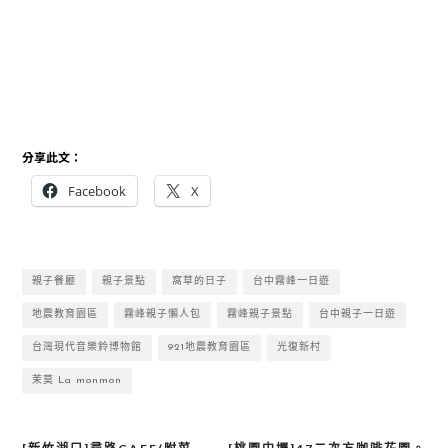
分享此文：
Facebook
X
親子餐廳
親子景點
窩草的日子
台中霧峰一日遊
地震教育園區
霧峰親子懶人包
霧峰親子景點
台中親子一日遊
台灣現代音樂鈴博物館
921地震教育園區
光復新村
茉莫 La monmon