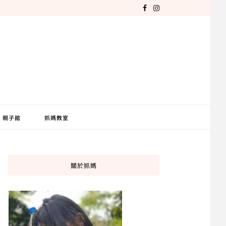
親子館
抓媽教室
關於抓媽