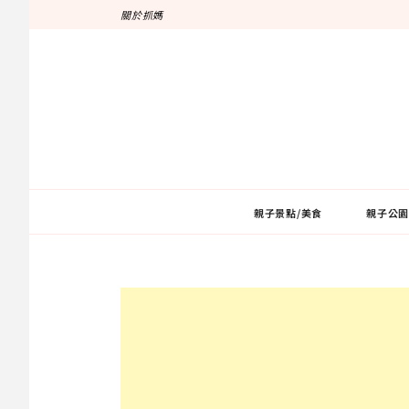
跳
關於抓媽
至
主
要
內
容
親子景點/美食
親子公園