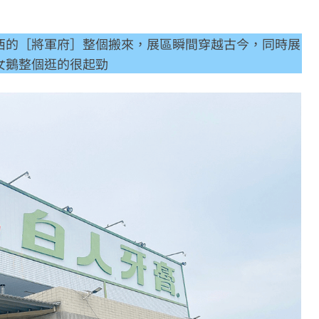
西的［將軍府］整個搬來，展區瞬間穿越古今，同時展
女鵝整個逛的很起勁