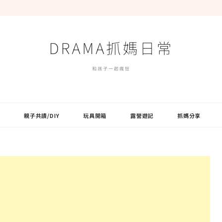
DRAMA抓媽日常
和孩子一起瘋狂
親子共讀/DIY
玩具開箱
露營遊記
抓媽分享