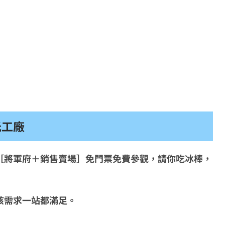
光工廠
［將軍府＋銷售賣場］免門票免費參觀，請你吃冰棒，
孩需求一站都滿足。