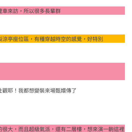
覽車來訪，所以很多長輩群
製涼亭座位區，有種穿越時空的感覺，好特別
壯觀耶！我都想變裝來場甄嬛傳了
的很大，而且超級氣派，還有二層樓，想來演一齣這裡