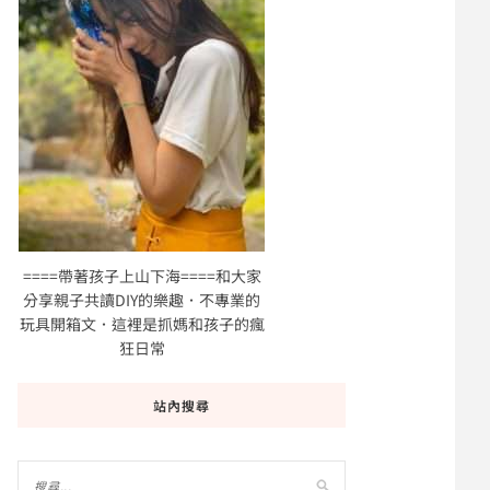
====帶著孩子上山下海====和大家
分享親子共讀DIY的樂趣．不專業的
玩具開箱文．這裡是抓媽和孩子的瘋
狂日常
站內搜尋