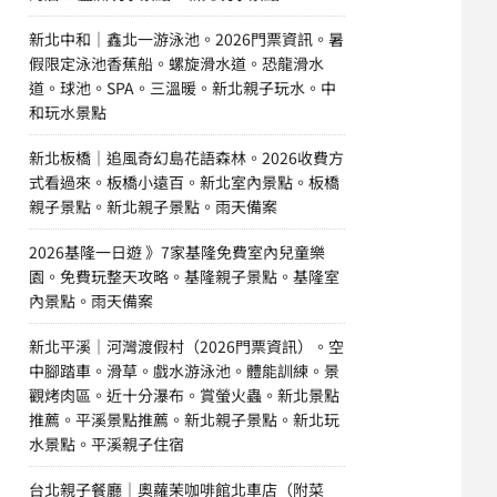
新北中和｜鑫北一游泳池。2026門票資訊。暑
假限定泳池香蕉船。螺旋滑水道。恐龍滑水
道。球池。SPA。三溫暖。新北親子玩水。中
和玩水景點
新北板橋｜追風奇幻島花語森林。2026收費方
式看過來。板橋小遠百。新北室內景點。板橋
親子景點。新北親子景點。雨天備案
2026基隆一日遊 》7家基隆免費室內兒童樂
園。免費玩整天攻略。基隆親子景點。基隆室
內景點。雨天備案
新北平溪｜河灣渡假村（2026門票資訊）。空
中腳踏車。滑草。戲水游泳池。體能訓練。景
觀烤肉區。近十分瀑布。賞螢火蟲。新北景點
推薦。平溪景點推薦。新北親子景點。新北玩
水景點。平溪親子住宿
台北親子餐廳｜奧蘿茉咖啡館北車店（附菜