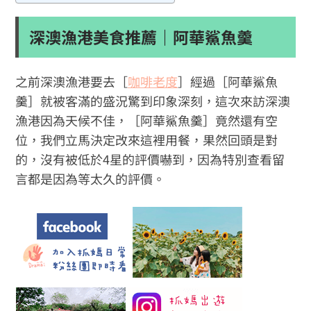
深澳漁港美食推薦｜阿華鯊魚羹
之前深澳漁港要去［
咖啡老度
］經過［阿華鯊魚
羹］就被客滿的盛況驚到印象深刻，這次來訪深澳
漁港因為天候不佳，［阿華鯊魚羹］竟然還有空
位，我們立馬決定改來這裡用餐，果然回頭是對
的，沒有被低於4星的評價嚇到，因為特別查看留
言都是因為等太久的評價。