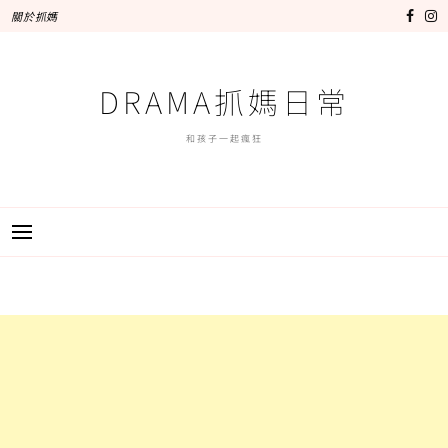
跳
關於抓媽
至
主
要
DRAMA抓媽日常
內
容
和孩子一起瘋狂