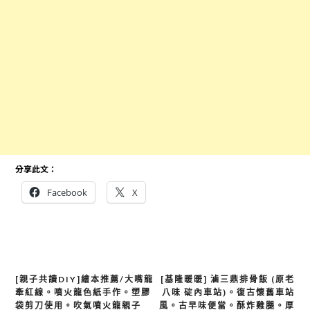
分享此文：
Facebook
X
文
[親子共讀DIY]繪本推薦/大嘴龍
[基隆暖暖] 滷三鼎排骨飯 (原老
牽紅線。噴火龍色紙手作。塑膠
八味 碇內車站)。復古懷舊車站
章
袋剪刀使用。吹氣噴火龍親子
風。古早味便當。酥炸雞腿。厚