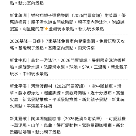
點。新北室內景點
新北蘆洲｜樂飛翔親子運動樂園（2026門票資訊）附菜單。優
惠這樣買！親子滑水道＆開放時間。親子室內游泳池。附設遊
戲室。明星開的店
蘆洲玩水景點。新北玩水景點
2026基隆一日遊 》7家基隆免費室內兒童樂園。免費玩整天攻
略。基隆親子景點。基隆室內景點。雨天備案
新北中和｜鑫北一游泳池。2026門票資訊。暑假限定泳池香蕉
船。螺旋滑水道。恐龍滑水道。球池。SPA。三溫暖。新北親子
玩水。中和玩水景點
新北平溪｜河灣渡假村（2026門票資訊）。空中腳踏車。滑
草。戲水游泳池。體能訓練。景觀烤肉區。近十分瀑布。賞螢
火蟲。新北景點推薦。平溪景點推薦。新北親子景點。新北玩
水景點。平溪親子住宿
新北鶯歌｜陶淬湖庭園咖啡（2026低消＆附菜單）。可愛狐獴
～草泥馬。山羊。烏龜。餵可愛動物。鶯歌景觀咖啡廳。新北
景觀咖啡廳。新北親子景點