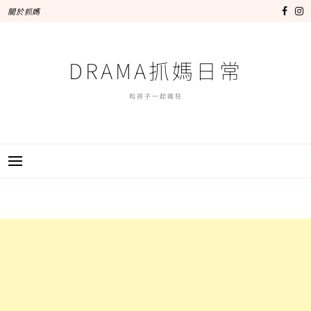
跳
關於抓媽
至
主
要
DRAMA抓媽日常
內
容
和孩子一起瘋狂