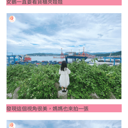
女鵝一直要看貨櫃夾娃娃
發現這個視角很美，媽媽也來拍一張