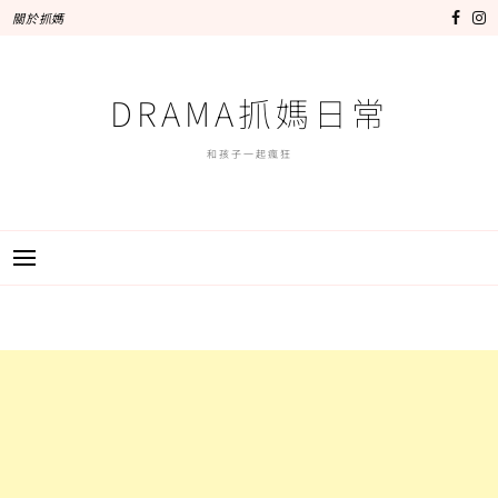
跳
關於抓媽
至
主
要
DRAMA抓媽日常
內
容
和孩子一起瘋狂