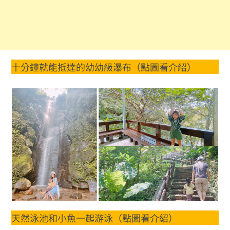
十分鐘就能抵達的幼幼級瀑布（點圖看介紹）
天然泳池和小魚一起游泳（點圖看介紹）