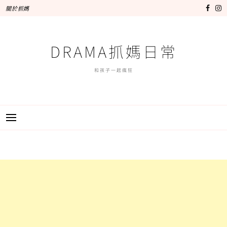
跳
關於抓媽
至
主
要
DRAMA抓媽日常
內
容
和孩子一起瘋狂