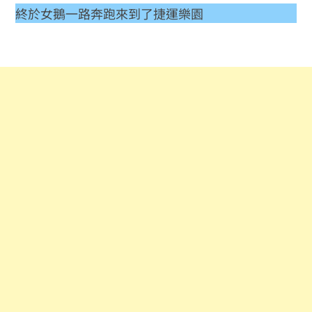
終於女鵝一路奔跑來到了捷運樂園