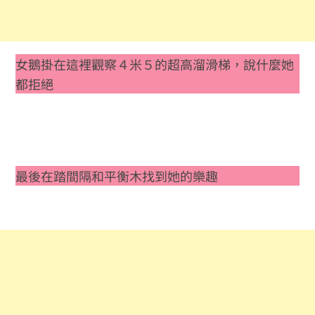
女鵝掛在這裡觀察４米５的超高溜滑梯，說什麼她
都拒絕
最後在踏間隔和平衡木找到她的樂趣