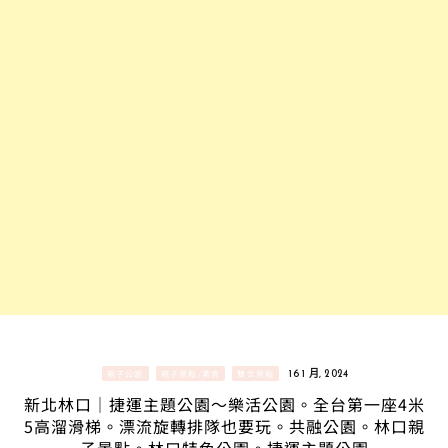
親子公園
親子景點/美食
雙北景點
16 1 月, 2024
新北林口｜捷運主題公園～樂活公園。全台第一座4米
5高溜滑梯。漂流旋轉排隊也要玩。共融公園。林口親