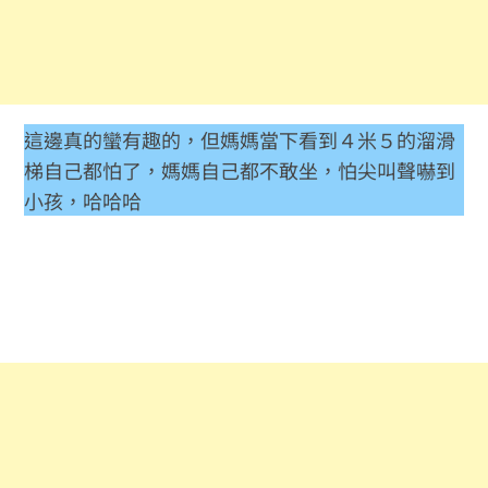
這邊真的蠻有趣的，但媽媽當下看到４米５的溜滑
梯自己都怕了，媽媽自己都不敢坐，怕尖叫聲嚇到
小孩，哈哈哈