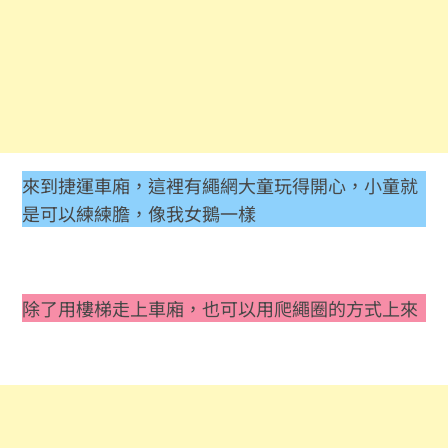
來到捷運車廂，這裡有繩網大童玩得開心，小童就
是可以練練膽，像我女鵝一樣
除了用樓梯走上車廂，也可以用爬繩圈的方式上來