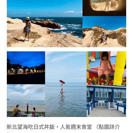
新北望海吃日式丼飯，人氣週末食堂 （點圖詳介