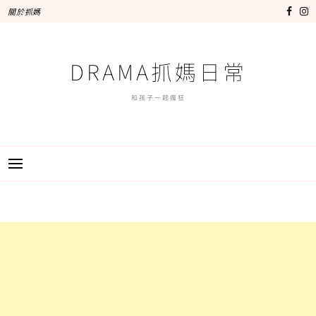
跳
關於抓媽
至
主
要
DRAMA抓媽日常
內
容
和孩子一起瘋狂