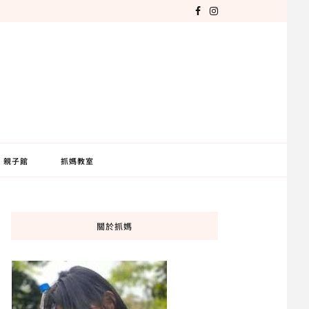
親子館
抓媽教室
關於抓媽