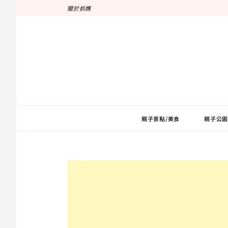
跳
關於抓媽
至
主
要
內
容
親子景點/美食
親子公園