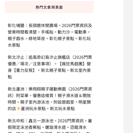
熱門文章與頁面
彰化埔鹽｜長頸鹿休閒農場。2026門票資訊及
營業時間看清楚。手搖船。動力沙。電動車。
親子戲水。綠地草皮。彰化親子景點。彰化玩
水景點
新北汐止｜追風奇幻島汐止旗艦店（2026門票
優惠／場次／注意事項）。【瘋狂馬戲團】變
身【重力反叛】。新北親子景點。新北室內景
點
新北蘆洲｜樂飛翔親子運動樂園（2026門票資
訊）附菜單。優惠這樣買！親子滑水道＆開放
時間。親子室內游泳池。附設遊戲室。明星開
的店
蘆洲玩水景點。新北玩水景點
新北中和｜鑫北一游泳池。2026門票資訊。暑
假限定泳池香蕉船。螺旋滑水道。恐龍滑水