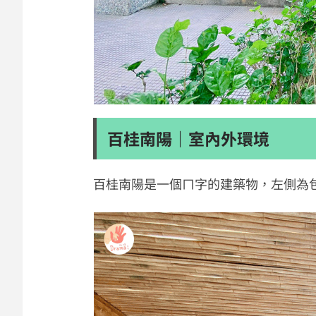
百桂南陽｜室內外環境
百桂南陽是一個ㄇ字的建築物，左側為