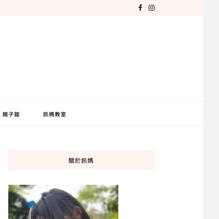
親子館
抓媽教室
關於抓媽