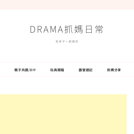
DRAMA抓媽日常
和孩子一起瘋狂
親子共讀/DIY
玩具開箱
露營遊記
抓媽分享