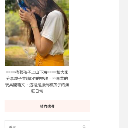
====帶著孩子上山下海====和大家
分享親子共讀DIY的樂趣．不專業的
玩具開箱文．這裡是抓媽和孩子的瘋
狂日常
站內搜尋