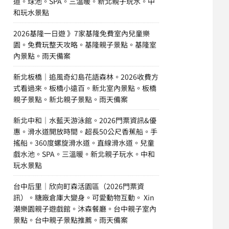
道。球池。SPA。三溫暖。新北親子玩水。中
和玩水景點
2026基隆一日遊 》7家基隆免費室內兒童樂
園。免費玩整天攻略。基隆親子景點。基隆室
內景點。雨天備案
新北板橋｜追風奇幻島花語森林。2026收費方
式看過來。板橋小遠百。新北室內景點。板橋
親子景點。新北親子景點。雨天備案
新北中和｜水藍天游泳館。2026門票資訊&優
惠。滑水道開放時間。超長50公尺香蕉船。手
搖船。360度螺旋滑水道。直線滑水道。兒童
戲水池。SPA。三溫暖。新北親子玩水。中和
玩水景點
台中后里｜欣向町森活園區（2026門票資
訊）。糖廠倉庫大變身。可愛動物互動。 Xin
潮樂園親子遊戲館。沐森餐廳。台中親子室內
景點。台中親子景點推薦。雨天備案