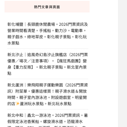
熱門文章與頁面
彰化埔鹽｜長頸鹿休閒農場。2026門票資訊及
營業時間看清楚。手搖船。動力沙。電動車。
親子戲水。綠地草皮。彰化親子景點。彰化玩
水景點
新北汐止｜追風奇幻島汐止旗艦店（2026門票
優惠／場次／注意事項）。【瘋狂馬戲團】變
身【重力反叛】。新北親子景點。新北室內景
點
新北蘆洲｜樂飛翔親子運動樂園（2026門票資
訊）附菜單。優惠這樣買！親子滑水道＆開放
時間。親子室內游泳池。附設遊戲室。明星開
的店
蘆洲玩水景點。新北玩水景點
新北中和｜鑫北一游泳池。2026門票資訊。暑
假限定泳池香蕉船。螺旋滑水道。恐龍滑水