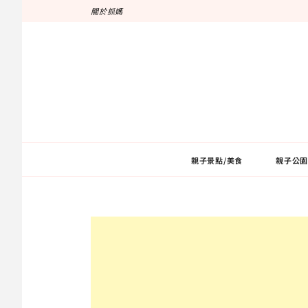
跳
關於抓媽
至
主
要
內
容
親子景點/美食
親子公園