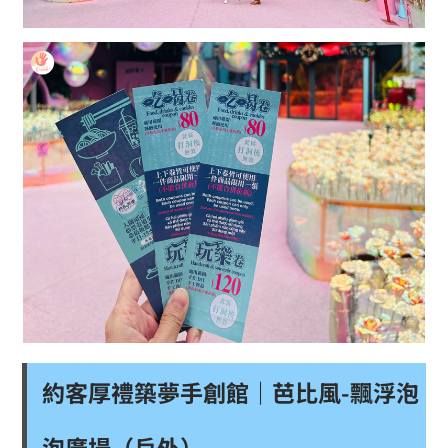
約客厚禮築夢手創館｜芭比風-飄浮泡
泡廣場（戶外）