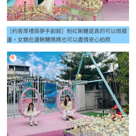
［約客厚禮築夢手創館］粉紅鞦韆是真的可以微擺
盪，女鵝在盪鞦韆媽媽也可以盡情安心拍照