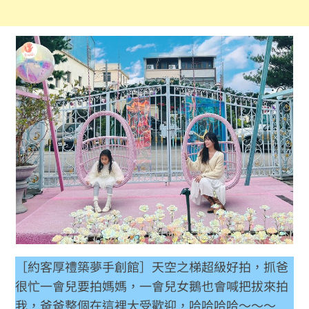
［約客厚禮築夢手創館］天空之梯超級好拍，抓爸
很忙一會兒要拍媽媽，一會兒女鵝也會喊把拔來拍
我，爸爸整個在這裡大受歡迎，哈哈哈哈～～～