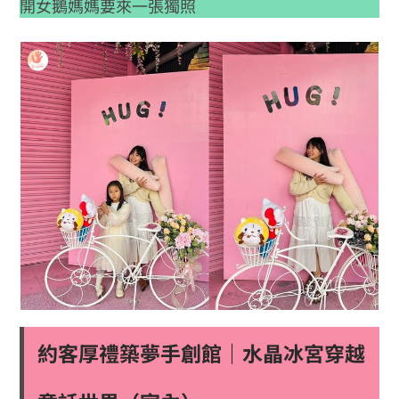
開女鵝媽媽要來一張獨照
約客厚禮築夢手創館｜水晶冰宮穿越