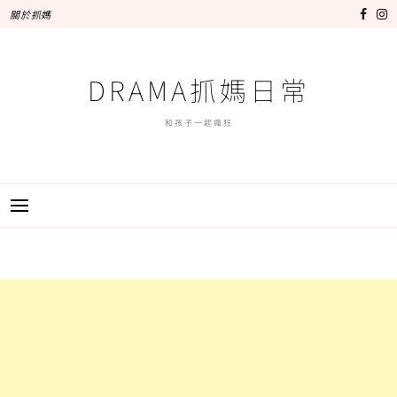
跳
關於抓媽
至
主
要
DRAMA抓媽日常
內
容
和孩子一起瘋狂