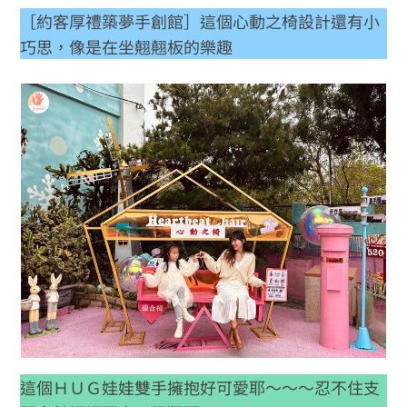
［約客厚禮築夢手創館］這個心動之椅設計還有小
巧思，像是在坐翹翹板的樂趣
這個ＨＵＧ娃娃雙手擁抱好可愛耶～～～忍不住支