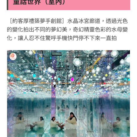
童話世界（室內）
［約客厚禮築夢手創館］水晶冰宮廊道，透過光色
的變化拍出不同的夢幻美，奇幻精靈色彩的水母變
化，讓人忍不住驚呼手機快門停不下來一直拍