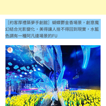
［約客厚禮築夢手創館］蝴蝶鬱金香場景，創意魔
幻結合光影變化，美得讓人捨不得回到現實，水藍
色調有一種阿凡達場景的FU