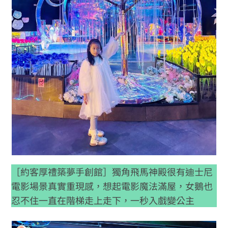
［約客厚禮築夢手創館］獨角飛馬神殿很有迪士尼
電影場景真實重現感，想起電影魔法滿屋，女鵝也
忍不住一直在階梯走上走下，一秒入戲變公主