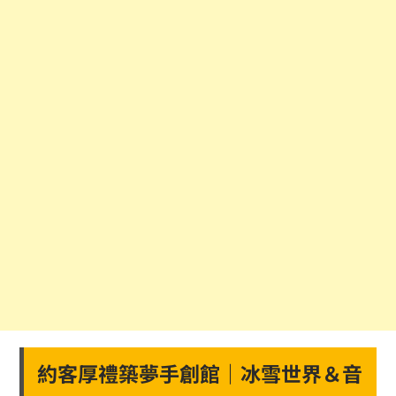
約客厚禮築夢手創館｜冰雪世界＆音