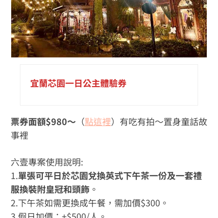
宜蘭芯園一日公主體驗券
票券面額$980～
（
點這裡
）有吃有拍～置身童話故
事裡
六壹專案使用說明:
1.
單張可平日於芯園兌換英式下午茶一份及一套禮
服換裝附皇冠和頭飾
。
2.下午茶如需更換成午餐，需加價$300。
3.假日加價：+$500/人。