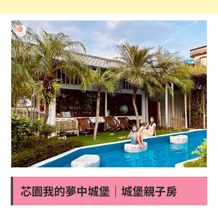
芯園我的夢中城堡｜城堡親子房