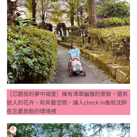
［芯園我的夢中城堡］擁有清翠幽雅的景致，還有
迷人的花卉，和茶藝空間，讓人check in後就沈醉
在忘憂放鬆的環境裡