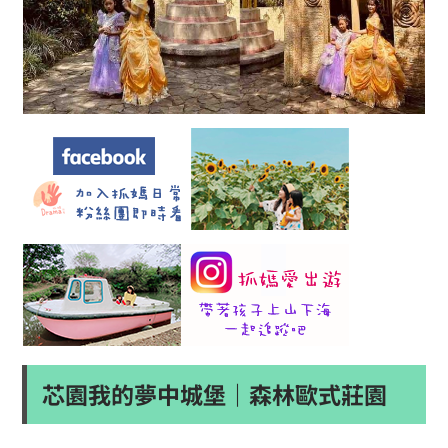
芯園我的夢中城堡｜森林歐式莊園