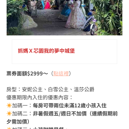
抓媽Ｘ芯園我的夢中城堡
票券面額$2999～
（
點這裡
）
房型：安妮公主、白雪公主、溫莎公爵
優惠期限內入住的優惠內容：
加碼一：
每房可帶兩位未滿12歲小孩入住
加碼二：
非暑假週五/週日不加價（連續假期前
夕需加價）