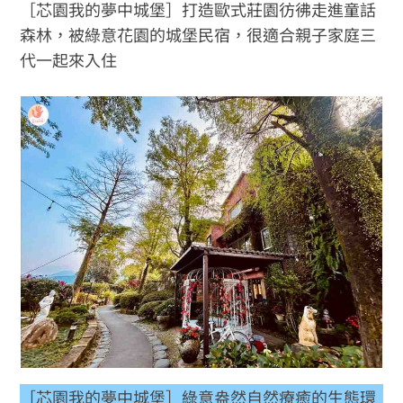
［芯園我的夢中城堡］打造歐式莊園彷彿走進童話
森林，被綠意花園的城堡民宿，很適合親子家庭三
代一起來入住
［芯園我的夢中城堡］綠意盎然自然療癒的生態環