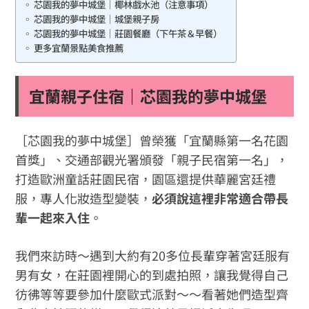
芯園我的夢中城堡｜椰林戲水池（注意事項）
芯園我的夢中城堡｜城堡親子房
芯園我的夢中城堡｜莊園餐廳（下午茶＆早餐）
更多宜蘭景點美食推薦
宜蘭親子住宿｜芯園我的夢中城堡
［芯園我的夢中城堡］曾榮獲「宜蘭縣第一名花園
首獎」、交通部觀光署頒發「親子民宿第一名」，
打造歐洲童話莊園民宿，園區還提供華麗宮廷禮
服，專人化妝造型變裝，
必須說這裡非常適合帶長
輩一起來入住
。
我們來訪時～遇到大約有20多位長輩穿著宮廷服有
男有女，在莊園裡開心的到處拍照，讓我覺得自己
彷彿等等要參加什麼歐式派對～～看著她們造型齊