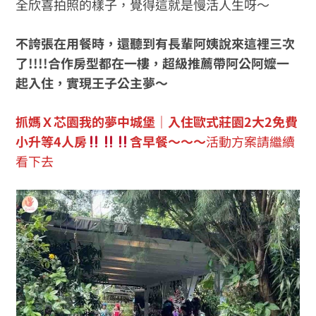
全欣喜拍照的樣子，覺得這就是慢活人生呀～
不誇張在用餐時，還聽到有長輩阿姨說來這裡三次
了!!!!合作房型都在一樓，超級推薦帶阿公阿嬤一
起入住，實現王子公主夢～
抓媽Ｘ芯園我的夢中城堡｜入住歐式莊園2大2免費
小升等4人房
含早餐～～～
活動方案請繼續
看下去