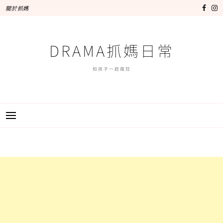
跳
關於抓媽
至
主
要
DRAMA抓媽日常
內
容
和孩子一起瘋狂