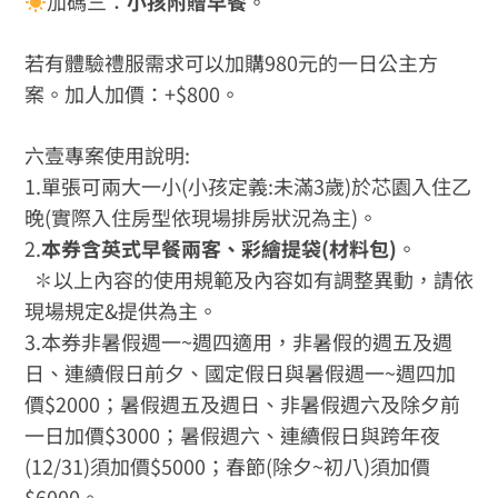
加碼三：
小孩附贈早餐
。
若有體驗禮服需求可以加購980元的一日公主方
案。加人加價：+$800。
六壹專案使用說明:
1.單張可兩大一小(小孩定義:未滿3歲)於芯園入住乙
晚(實際入住房型依現場排房狀況為主)。
2.
本券含英式早餐兩客、彩繪提袋(材料包)
。
✽以上內容的使用規範及內容如有調整異動，請依
現場規定&提供為主。
3.本券非暑假週一~週四適用，非暑假的週五及週
日、連續假日前夕、國定假日與暑假週一~週四加
價$2000；暑假週五及週日、非暑假週六及除夕前
一日加價$3000；暑假週六、連續假日與跨年夜
(12/31)須加價$5000；春節(除夕~初八)須加價
$6000。