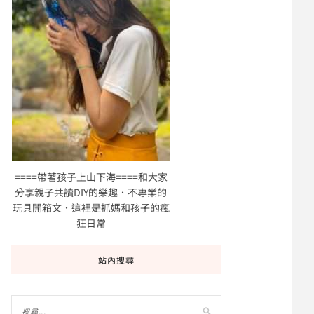
====帶著孩子上山下海====和大家
分享親子共讀DIY的樂趣．不專業的
玩具開箱文．這裡是抓媽和孩子的瘋
狂日常
站內搜尋