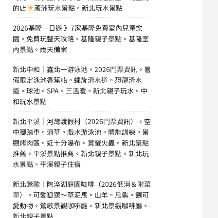
的店
蘆洲玩水景點。新北玩水景點
2026基隆一日遊 》7家基隆免費室內兒童樂
園。免費玩整天攻略。基隆親子景點。基隆室
內景點。雨天備案
新北中和｜鑫北一游泳池。2026門票資訊。暑
假限定泳池香蕉船。螺旋滑水道。恐龍滑水
道。球池。SPA。三溫暖。新北親子玩水。中
和玩水景點
新北平溪｜河灣渡假村（2026門票資訊）。空
中腳踏車。滑草。戲水游泳池。體能訓練。景
觀烤肉區。近十分瀑布。賞螢火蟲。新北景點
推薦。平溪景點推薦。新北親子景點。新北玩
水景點。平溪親子住宿
新北鶯歌｜陶淬湖庭園咖啡（2026低消＆附菜
單）。可愛狐獴～草泥馬。山羊。烏龜。餵可
愛動物。鶯歌景觀咖啡廳。新北景觀咖啡廳。
新北親子景點