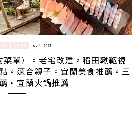
/美食
宜蘭景點
16 7 月, 2025
附菜單）。老宅改建。稻田鞦韆視
點。適合親子。宜蘭美食推薦。三
薦。宜蘭火鍋推薦