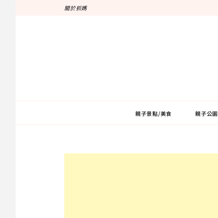
跳
關於抓媽
至
主
要
內
容
親子景點/美食
親子公園