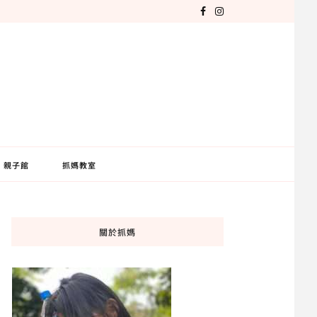
親子館
抓媽教室
關於抓媽