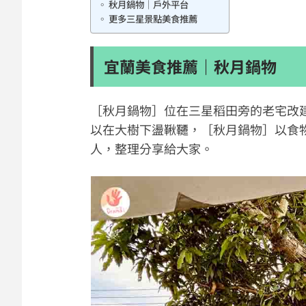
秋月鍋物｜戶外平台
更多三星景點美食推薦
宜蘭美食推薦｜秋月鍋物
［秋月鍋物］位在三星稻田旁的老宅改建
以在大樹下盪鞦韆，［秋月鍋物］以食
人，整理分享給大家。