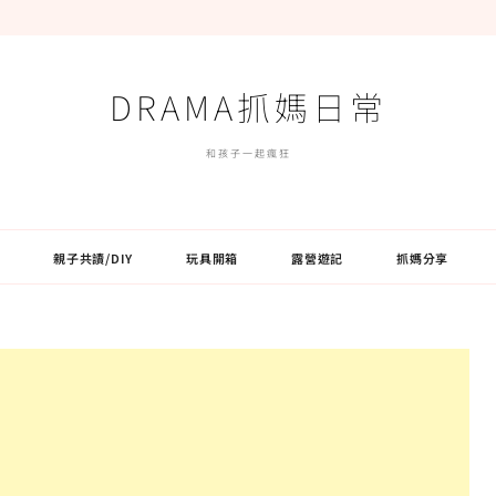
DRAMA抓媽日常
和孩子一起瘋狂
親子共讀/DIY
玩具開箱
露營遊記
抓媽分享