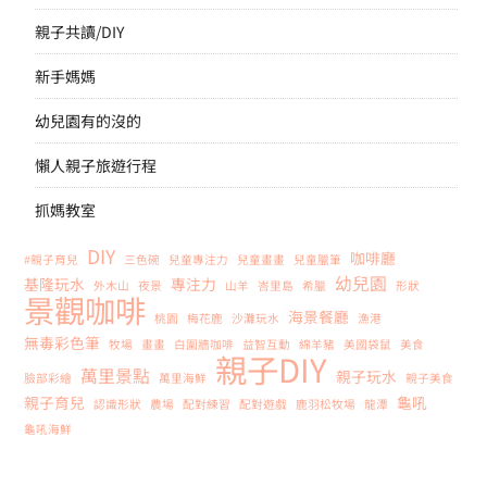
親子共讀/DIY
新手媽媽
幼兒園有的沒的
懶人親子旅遊行程
抓媽教室
DIY
咖啡廳
#親子育兒
三色碗
兒童專注力
兒童畫畫
兒童臘筆
幼兒園
基隆玩水
專注力
外木山
夜景
山羊
峇里島
希臘
形狀
景觀咖啡
海景餐廳
桃園
梅花鹿
沙灘玩水
漁港
無毒彩色筆
牧場
畫畫
白圍牆咖啡
益智互動
綿羊豬
美國袋鼠
美食
親子DIY
萬里景點
親子玩水
臉部彩繪
萬里海鮮
親子美食
親子育兒
龜吼
認識形狀
農場
配對練習
配對遊戲
鹿羽松牧場
龍潭
龜吼海鮮