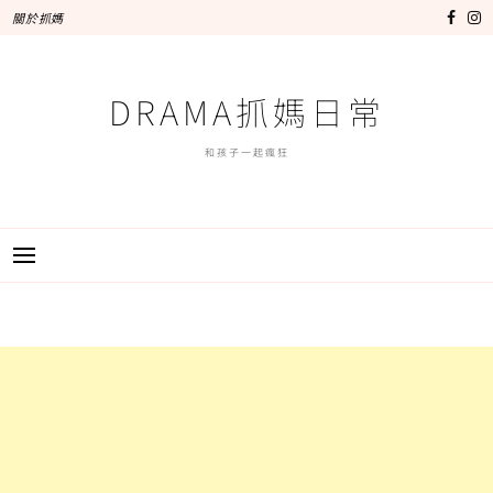
跳
關於抓媽
至
主
要
DRAMA抓媽日常
內
容
和孩子一起瘋狂