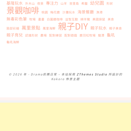
幼兒園
基隆玩水
專注力
外木山
夜景
山羊
峇里島
希臘
形狀
景觀咖啡
海景餐廳
桃園
梅花鹿
沙灘玩水
漁港
無毒彩色筆
牧場
畫畫
白圍牆咖啡
益智互動
綿羊豬
美國袋鼠
美食
親子DIY
萬里景點
親子玩水
臉部彩繪
萬里海鮮
親子美食
親子育兒
龜吼
認識形狀
農場
配對練習
配對遊戲
鹿羽松牧場
龍潭
龜吼海鮮
© 2026 年 - Drama抓媽日常
–
本站採用
ZThemes Studio
所設計的
Kokoro 佈景主題