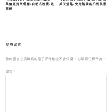
文
英倫庭苑西餐廳/自助式晚餐/吃
美天堂路/免走路就能拍到美景
章
到飽
導
覽
發佈留言
發佈留言必須填寫的電子郵件地址不會公開。
必填欄位標示為
*
留言
*