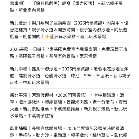
意事項）。【瘋狂馬戲團】變身【重力反叛】。新北親子景
點。新北室內景點
新北蘆洲｜樂飛翔親子運動樂園（2026門票資訊）附菜單。優
惠這樣買！親子滑水道＆開放時間。親子室內游泳池。附設遊
戲室。明星開的店
蘆洲玩水景點。新北玩水景點
2026基隆一日遊 》7家基隆免費室內兒童樂園。免費玩整天攻
略。基隆親子景點。基隆室內景點。雨天備案
新北中和｜鑫北一游泳池。2026門票資訊。暑假限定泳池香蕉
船。螺旋滑水道。恐龍滑水道。球池。SPA。三溫暖。新北親子
玩水。中和玩水景點
新北平溪｜河灣渡假村（2026門票資訊）。空中腳踏車。滑
草。戲水游泳池。體能訓練。景觀烤肉區。近十分瀑布。賞螢
火蟲。新北景點推薦。平溪景點推薦。新北親子景點。新北玩
水景點。平溪親子住宿
彰化埔鹽｜長頸鹿休閒農場。2026門票資訊及營業時間看清
楚。手搖船。動力沙。電動車。親子戲水。綠地草皮。彰化親