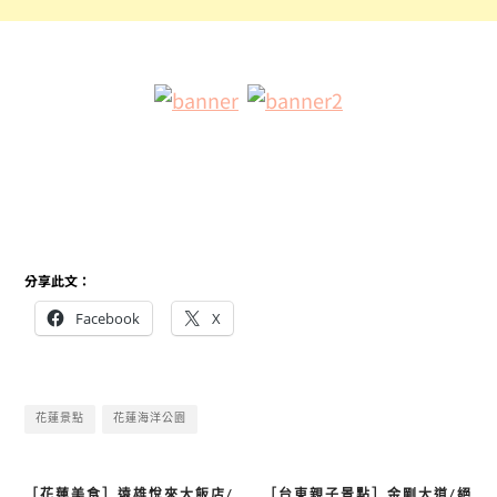
分享此文：
Facebook
X
花蓮景點
花蓮海洋公園
［花蓮美食］遠雄悅來大飯店/
［台東親子景點］金剛大道/絕