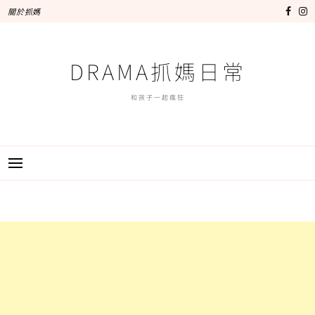
跳
關於抓媽
至
主
要
DRAMA抓媽日常
內
容
和孩子一起瘋狂