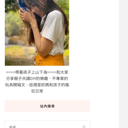
====帶著孩子上山下海====和大家
分享親子共讀DIY的樂趣．不專業的
玩具開箱文．這裡是抓媽和孩子的瘋
狂日常
站內搜尋