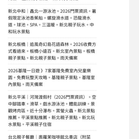
新北中和｜鑫北一游泳池。2026門票資訊。暑
假限定泳池香蕉船。螺旋滑水道。恐龍滑水
道。球池。SPA。三溫暖。新北親子玩水。中
和玩水景點
新北板橋｜追風奇幻島花語森林。2026收費方
式看過來。板橋小遠百。新北室內景點。板橋
親子景點。新北親子景點。雨天備案
2026基隆一日遊 》7家基隆免費室內兒童樂
園。免費玩整天攻略。基隆親子景點。基隆室
內景點。雨天備案
新北平溪｜河灣渡假村（2026門票資訊）。空
中腳踏車。滑草。戲水游泳池。體能訓練。景
觀烤肉區。近十分瀑布。賞螢火蟲。新北景點
推薦。平溪景點推薦。新北親子景點。新北玩
水景點。平溪親子住宿
台北親子餐廳｜奧蘿茉咖啡館北車店（附菜