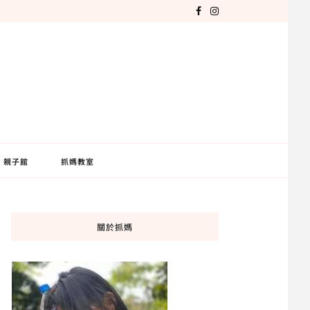
親子館
抓媽教室
關於抓媽