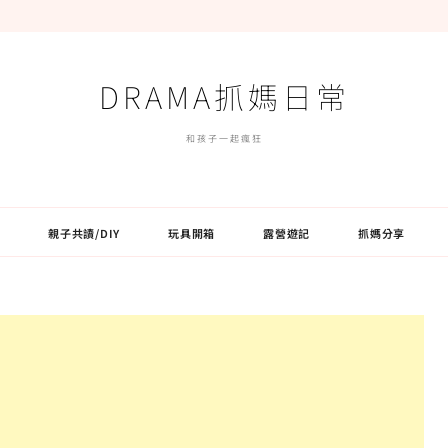
DRAMA抓媽日常
和孩子一起瘋狂
親子共讀/DIY
玩具開箱
露營遊記
抓媽分享