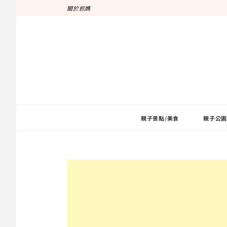
跳
關於抓媽
至
主
要
內
容
親子景點/美食
親子公園