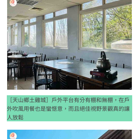
［天山鄉土雞城］戶外平台有分有棚和無棚，在戶
外吹風用餐也是蠻愜意，而且絕佳視野景觀真的讓
人放鬆