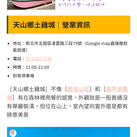
天山鄉土雞城｜營業資訊
地址：新北市五股區凌雲路三段79號（Google map直接搜就
能抵達）
電話：
02 2292 7148
時間：11:00-21:00
附有停車場
［天山鄉土雞城］不像［
碧瑤山莊
］和［
旗竿湖農
場
］有在森林裡用餐的感覺，外觀就是一般普通沒
有華麗裝潢，但位在山上，室內望向窗外還是都有
綠意美景