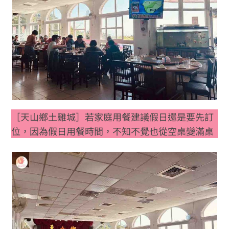
［天山鄉土雞城］若家庭用餐建議假日還是要先訂
位，因為假日用餐時間，不知不覺也從空桌變滿桌