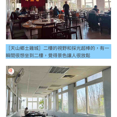
［天山鄉土雞城］二樓的視野和採光超棒的，有一
瞬間很想坐到二樓，覺得景色讓人很放鬆