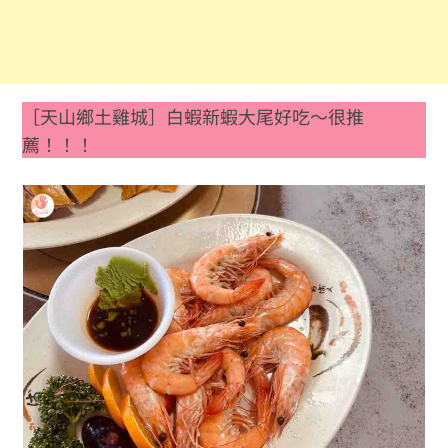
［天山鄉土雞城］白蝦新蝦大尾好吃～很推
薦！！！