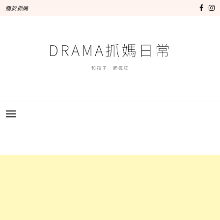
跳
關於抓媽
至
主
要
DRAMA抓媽日常
內
容
和孩子一起瘋狂