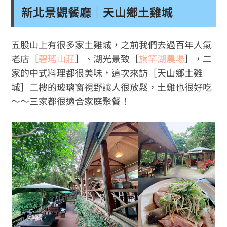
新北景觀餐廳｜天山鄉土雞城
五股山上有很多家土雞城，之前我們去過百年人氣
老店［
碧瑤山莊
］、湖光景致［
旗竿湖農場
］，二
家的中式料理都很美味，這次來訪［天山鄉土雞
城］二樓的玻璃窗視野讓人很放鬆，土雞也很好吃
～～三家都很適合家庭聚餐！