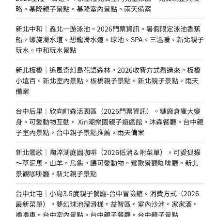
略。基隆親子景點。基隆室內景點。雨天備案
新北中和｜鑫北一游泳池。2026門票資訊。暑假限定泳池香蕉
船。螺旋滑水道。恐龍滑水道。球池。SPA。三溫暖。新北親子
玩水。中和玩水景點
新北板橋｜追風奇幻島花語森林。2026收費方式看過來。板橋
小遠百。新北室內景點。板橋親子景點。新北親子景點。雨天
備案
台中后里｜欣向町森活園區（2026門票資訊）。糖廠倉庫大變
身。可愛動物互動。 Xin潮樂園親子遊戲館。沐森餐廳。台中親
子室內景點。台中親子景點推薦。雨天備案
新北鶯歌｜陶淬湖庭園咖啡（2026低消＆附菜單）。可愛狐獴
～草泥馬。山羊。烏龜。餵可愛動物。鶯歌景觀咖啡廳。新北
景觀咖啡廳。新北親子景點
台中北屯｜小島3.5度親子餐廳-台中冒險館。消費方式（2026
最新菜單）。夢幻球池溜滑梯。益智區。室內沙池。家家酒。
嚕嚕車。台中室內景點。台中親子餐廳。台中親子景點