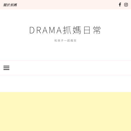
跳
關於抓媽
至
主
要
DRAMA抓媽日常
內
容
和孩子一起瘋狂