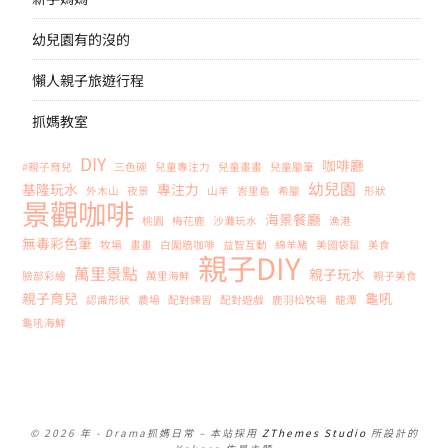
幼兒園有的沒的
懶人親子旅遊行程
抓媽教室
DIY
咖啡廳
#親子育兒
三色碗
兒童專注力
兒童畫畫
兒童臘筆
幼兒園
基隆玩水
專注力
外木山
夜景
山羊
峇里島
希臘
形狀
景觀咖啡
海景餐廳
桃園
梅花鹿
沙灘玩水
漁港
無毒彩色筆
牧場
畫畫
白圍牆咖啡
益智互動
綿羊豬
美國袋鼠
美食
親子DIY
萬里景點
親子玩水
臉部彩繪
萬里海鮮
親子美食
親子育兒
龜吼
認識形狀
農場
配對練習
配對遊戲
鹿羽松牧場
龍潭
龜吼海鮮
© 2026 年 - Drama抓媽日常
–
本站採用
ZThemes Studio
所設計的