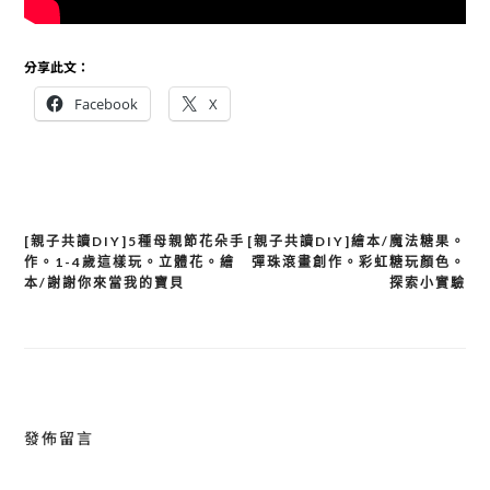
分享此文：
Facebook
X
文
[親子共讀DIY]5種母親節花朵手
[親子共讀DIY]繪本/魔法糖果。
作。1-4歲這樣玩。立體花。繪
彈珠滾畫創作。彩虹糖玩顏色。
章
本/謝謝你來當我的寶貝
探索小實驗
導
覽
發佈留言