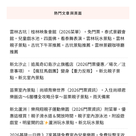
熱門文章與頁面
雲林古坑｜桂林映象會館（2026菜單）。免門票。泰式景觀會
館。兒童戲水池。四面佛。看泰舞表演。雲林玩水景點。雲林
親子景點。古坑下午茶推薦。古坑景點推薦。雲林景觀咖啡廳
推薦
新北汐止｜追風奇幻島汐止旗艦店（2026門票優惠／場次／注
意事項）。【瘋狂馬戲團】變身【重力反叛】。新北親子景
點。新北室內景點
苗栗室內景點｜尚順育樂世界（2026門票資訊）。入住尚順君
樂飯店～6層樓全攻略分享～苗栗親子景點。雨天備案
新北蘆洲｜樂飛翔親子運動樂園（2026門票資訊）附菜單。優
惠這樣買！親子滑水道＆開放時間。親子室內游泳池。附設遊
戲室。明星開的店
蘆洲玩水景點。新北玩水景點
2026基隆一日遊 》7家基隆免費室內兒童樂園。免費玩整天攻