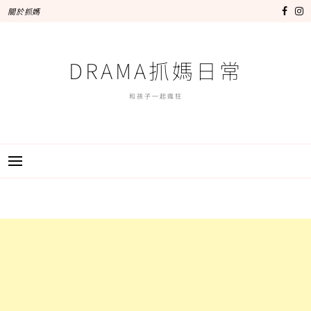
跳
關於抓媽
至
主
要
DRAMA抓媽日常
內
容
和孩子一起瘋狂