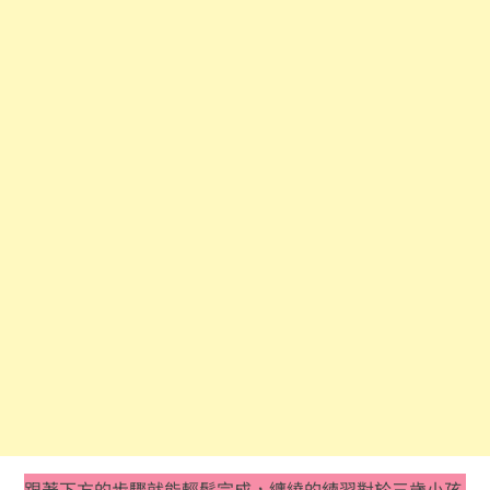
跟著下方的步驟就能輕鬆完成，纏繞的練習對於三歲小孩