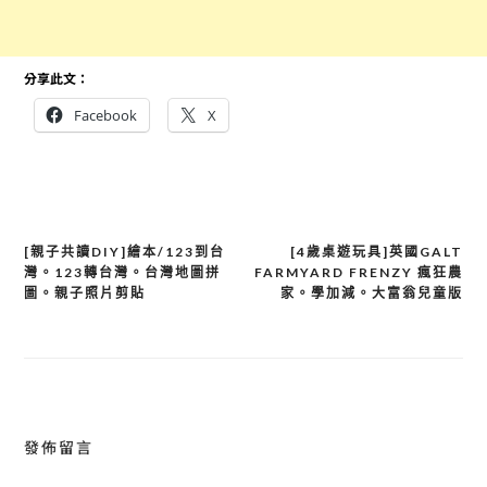
分享此文：
Facebook
X
文
[親子共讀DIY]繪本/123到台
[4歲桌遊玩具]英國GALT
灣。123轉台灣。台灣地圖拼
FARMYARD FRENZY 瘋狂農
章
圖。親子照片剪貼
家。學加減。大富翁兒童版
導
覽
發佈留言