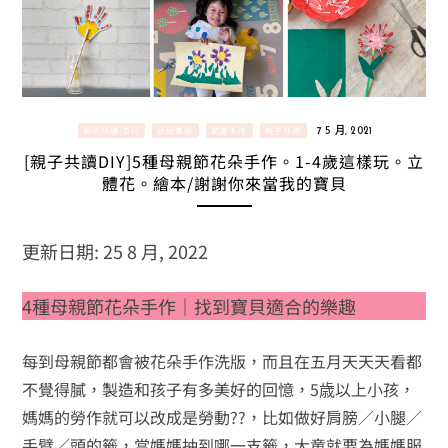
親子共讀/DIY
幼幼美術
節慶手作
親子共讀
7 5 月, 2021
[親子共讀DIY]5種母親節花朵手作。1-4歲這樣玩。立
體花。繪本/謝謝你來當我的寶貝
更新日期: 25 8 月, 2022
4種母親節花朵手作｜找到寶貝適合的樂趣
每到母親節都會被花朵手作洗版，而且在五月天天天看都
不覺得膩，製造和孩子有多美好的回憶，5歳以上小孩，
媽媽的勞作就可以改成是勞動??，比如做好肩膀／小腿／
手臂／頭的籤，當媽媽抽到哪一支籤，大童就要為媽媽服