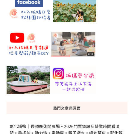
熱門文章與頁面
彰化埔鹽｜長頸鹿休閒農場。2026門票資訊及營業時間看清
楚。手搖船。動力沙。電動車。親子戲水。綠地草皮。彰化親