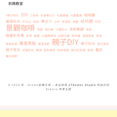
抓媽教室
DIY
咖啡廳
#親子育兒
三色碗
兒童專注力
兒童畫畫
兒童臘筆
幼兒園
基隆玩水
專注力
外木山
夜景
山羊
峇里島
希臘
形狀
景觀咖啡
海景餐廳
桃園
梅花鹿
沙灘玩水
漁港
無毒彩色筆
牧場
畫畫
白圍牆咖啡
益智互動
綿羊豬
美國袋鼠
美食
親子DIY
萬里景點
親子玩水
臉部彩繪
萬里海鮮
親子美食
親子育兒
龜吼
認識形狀
農場
配對練習
配對遊戲
鹿羽松牧場
龍潭
龜吼海鮮
© 2026 年 - Drama抓媽日常
–
本站採用
ZThemes Studio
所設計的
Kokoro 佈景主題