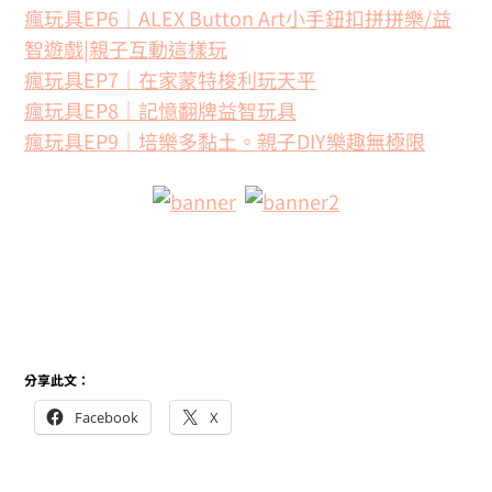
瘋玩具EP6｜ALEX Button Art小手鈕扣拼拼樂/益
智遊戲|親子互動這樣玩
瘋玩具EP7｜在家蒙特梭利玩天平
瘋玩具EP8｜記憶翻牌益智玩具
瘋玩具EP9｜培樂多黏土。親子DIY樂趣無極限
分享此文：
Facebook
X