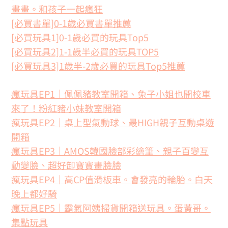
畫畫。和孩子一起瘋狂
[必買書單]0-1歲必買書單推薦
[必買玩具1]0-1歲必買的玩具Top5
[必買玩具2]1-1歲半必買的玩具TOP5
[必買玩具3]1歲半-2歲必買的玩具Top5推薦
瘋玩具EP1｜佩佩豬教室開箱、兔子小姐也開校車
來了！粉紅豬小妹教室開箱
瘋玩具EP2｜桌上型氣動球、最HIGH親子互動桌遊
開箱
瘋玩具EP3｜AMOS韓國臉部彩繪筆、親子百變互
動變臉、超好卸寶寶畫臉臉
瘋玩具EP4｜高CP值滑板車。會發亮的輪胎。白天
晚上都好騎
瘋玩具EP5｜霸氣阿姨掃貨開箱送玩具。蛋黃哥。
集點玩具