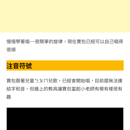
慢慢學著唱~~很簡單的旋律，現在寶包已經可以自己唱得
很順
注音符號
寶包跟著兒童ㄅㄆㄇ兒歌，已經會開始唱，目前還無法連
結字和音，但牆上的教具讓寶包當起小老師有模有樣很有
趣