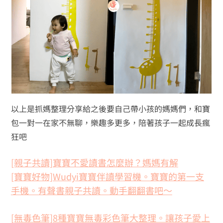
以上是抓媽整理分享給之後要自己帶小孩的媽媽們，和寶
包一對一在家不無聊，樂趣多更多，陪著孩子一起成長瘋
狂吧
[親子共讀]寶寶不愛讀書怎麼辦？媽媽有解
[寶寶好物]Wudyi寶寶伴讀學習機。寶寶的第一支
手機。有聲書親子共讀。動手翻翻書吧～
[無毒色筆]8種寶寶無毒彩色筆大整理。讓孩子愛上