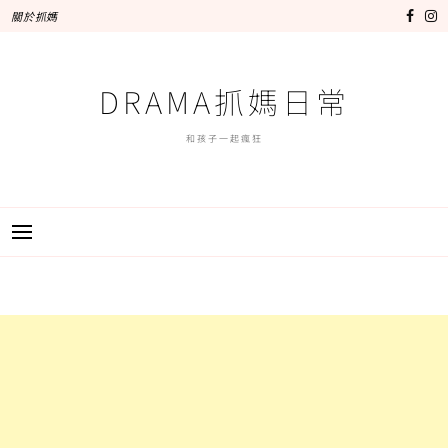
跳
關於抓媽
至
主
要
DRAMA抓媽日常
內
容
和孩子一起瘋狂