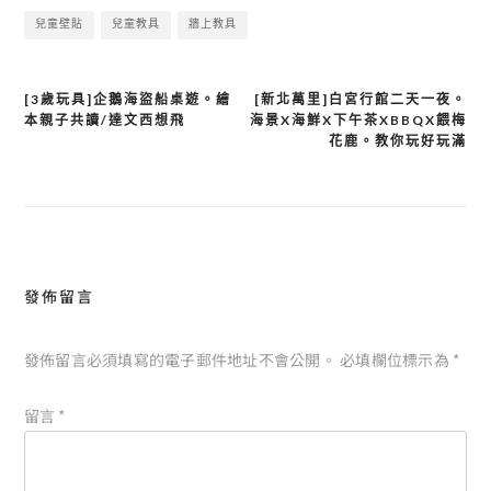
兒童壁貼
兒童教具
牆上教具
文
[3歲玩具]企鵝海盜船桌遊。繪
[新北萬里]白宮行館二天一夜。
本親子共讀/達文西想飛
海景X海鮮X下午茶XBBQX餵梅
章
花鹿。教你玩好玩滿
導
覽
發佈留言
發佈留言必須填寫的電子郵件地址不會公開。
必填欄位標示為
*
留言
*