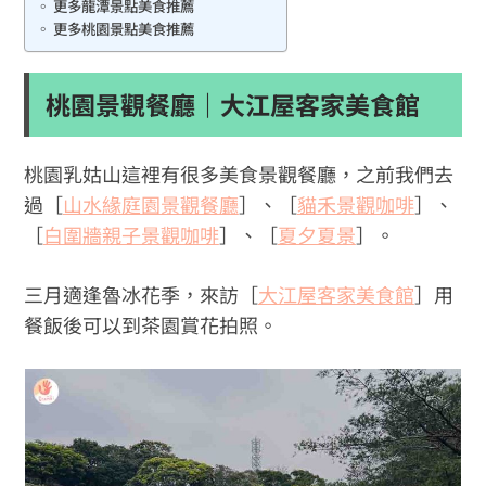
更多龍潭景點美食推薦
更多桃園景點美食推薦
桃園景觀餐廳｜大江屋客家美食館
桃園乳姑山這裡有很多美食景觀餐廳，之前我們去
過［
山水緣庭園景觀餐廳
］、［
貓禾景觀咖啡
］、
［
白圍牆親子景觀咖啡
］、［
夏夕夏景
］。
三月適逢魯冰花季，來訪［
大江屋客家美食館
］用
餐飯後可以到茶園賞花拍照。