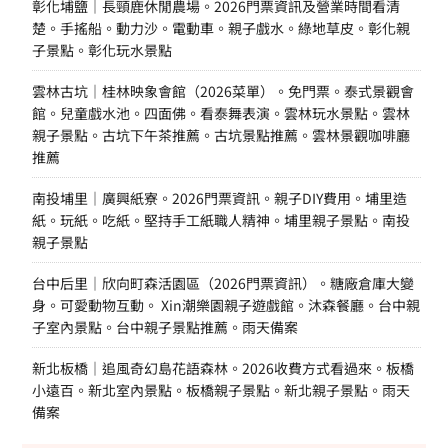
彰化埔鹽｜長頸鹿休閒農場。2026門票資訊及營業時間看清
楚。手搖船。動力沙。電動車。親子戲水。綠地草皮。彰化親
子景點。彰化玩水景點
雲林古坑｜桂林映象會館（2026菜單）。免門票。泰式景觀會
館。兒童戲水池。四面佛。看泰舞表演。雲林玩水景點。雲林
親子景點。古坑下午茶推薦。古坑景點推薦。雲林景觀咖啡廳
推薦
南投埔里｜廣興紙寮。2026門票資訊。親子DIY費用。埔里造
紙。玩紙。吃紙。堅持手工紙職人精神。埔里親子景點。南投
親子景點
台中后里｜欣向町森活園區（2026門票資訊）。糖廠倉庫大變
身。可愛動物互動。 Xin潮樂園親子遊戲館。沐森餐廳。台中親
子室內景點。台中親子景點推薦。雨天備案
新北板橋｜追風奇幻島花語森林。2026收費方式看過來。板橋
小遠百。新北室內景點。板橋親子景點。新北親子景點。雨天
備案