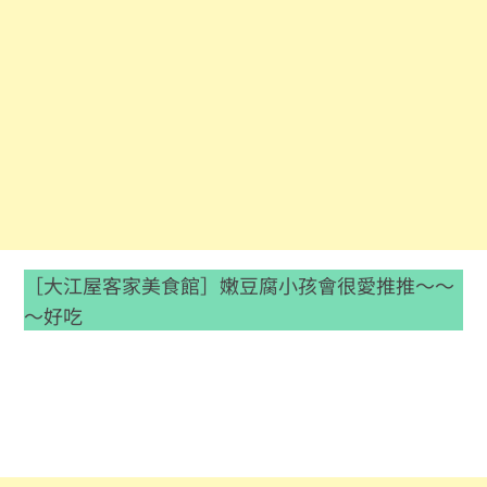
［大江屋客家美食館］嫩豆腐小孩會很愛推推～～
～好吃