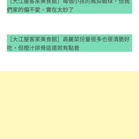
［大江屋客家美食館］每個小孩的鳳梨蝦球，但我
們家的偏不愛，實在太妙了
［大江屋客家美食館］高麗菜份量很多也很清脆好
吃，但橙汁排骨這道就有點普