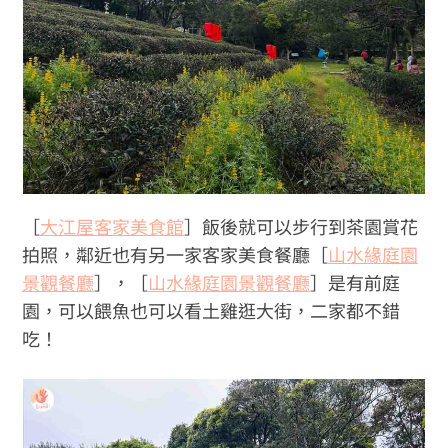
［
大江屋客家美食館
］飯後就可以步行到茶園賞花
拍照，鄰近也有另一家客家美食餐廳［
山水緣庭園
景觀餐廳
］，［
山水緣庭園景觀餐廳
］是有前庭
園，可以餵魚也可以看土雞逛大街，二家都不錯
吃！