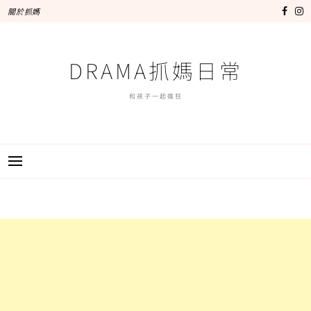
跳
關於抓媽
至
主
要
DRAMA抓媽日常
內
容
和孩子一起瘋狂