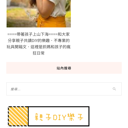
====帶著孩子上山下海====和大家
分享親子共讀DIY的樂趣．不專業的
玩具開箱文．這裡是抓媽和孩子的瘋
狂日常
站內搜尋