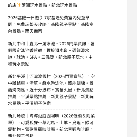
的店
蘆洲玩水景點。新北玩水景點
2026基隆一日遊 》7家基隆免費室內兒童樂
園。免費玩整天攻略。基隆親子景點。基隆室
內景點。雨天備案
新北中和｜鑫北一游泳池。2026門票資訊。暑
假限定泳池香蕉船。螺旋滑水道。恐龍滑水
道。球池。SPA。三溫暖。新北親子玩水。中
和玩水景點
新北平溪｜河灣渡假村（2026門票資訊）。空
中腳踏車。滑草。戲水游泳池。體能訓練。景
觀烤肉區。近十分瀑布。賞螢火蟲。新北景點
推薦。平溪景點推薦。新北親子景點。新北玩
水景點。平溪親子住宿
新北鶯歌｜陶淬湖庭園咖啡（2026低消＆附菜
單）。可愛狐獴～草泥馬。山羊。烏龜。餵可
愛動物。鶯歌景觀咖啡廳。新北景觀咖啡廳。
新北親子景點