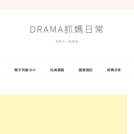
DRAMA抓媽日常
和孩子一起瘋狂
親子共讀/DIY
玩具開箱
露營遊記
抓媽分享