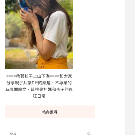
====帶著孩子上山下海====和大家
分享親子共讀DIY的樂趣．不專業的
玩具開箱文．這裡是抓媽和孩子的瘋
狂日常
站內搜尋