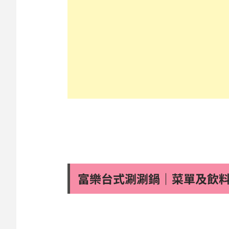
富樂台式涮涮鍋｜菜單及飲