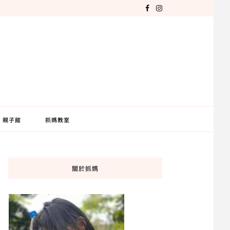
親子館
抓媽教室
關於抓媽