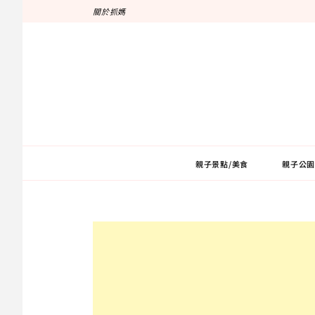
跳
關於抓媽
至
主
要
內
容
親子景點/美食
親子公園