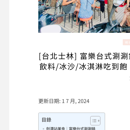
親
[台北士林] 富樂台式涮
飲料/冰沙/冰淇淋吃到
更新日期: 1 7 月, 2024
目錄
劍潭站美食｜富樂台式涮涮鍋