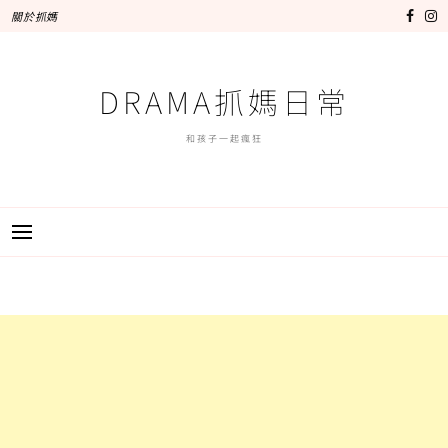
跳
關於抓媽
至
主
要
DRAMA抓媽日常
內
容
和孩子一起瘋狂