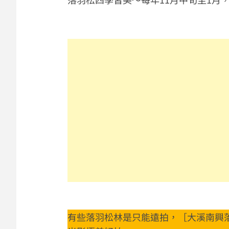
有些落羽松林是只能遠拍，［大溪南興