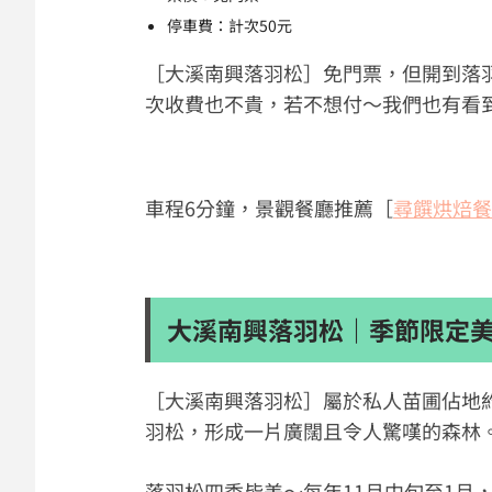
停車費：計次50元
［大溪南興落羽松］免門票，但開到落
次收費也不貴，若不想付～我們也有看
車程6分鐘，景觀餐廳推薦［
尋饌烘焙餐
大溪南興落羽松｜季節限定
［大溪南興落羽松］屬於私人苗圃佔地約3
羽松，形成一片廣闊且令人驚嘆的森林
落羽松四季皆美～每年11月中旬至1月