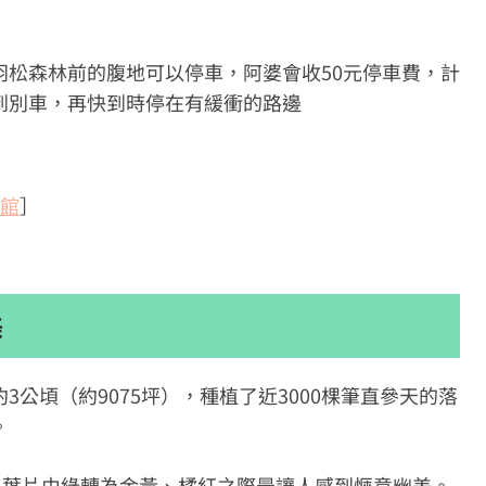
羽松森林前的腹地可以停車，阿婆會收50元停車費，計
到別車，再快到時停在有緩衝的路邊
館
］
美
公頃（約9075坪），種植了近3000棵筆直參天的落
。
，葉片由綠轉為金黃、橘紅之際最讓人感到愜意幽美。