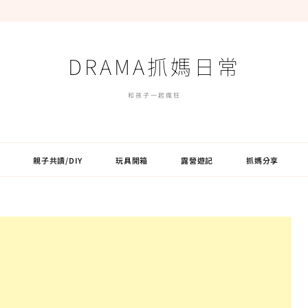
DRAMA抓媽日常
和孩子一起瘋狂
親子共讀/DIY
玩具開箱
露營遊記
抓媽分享