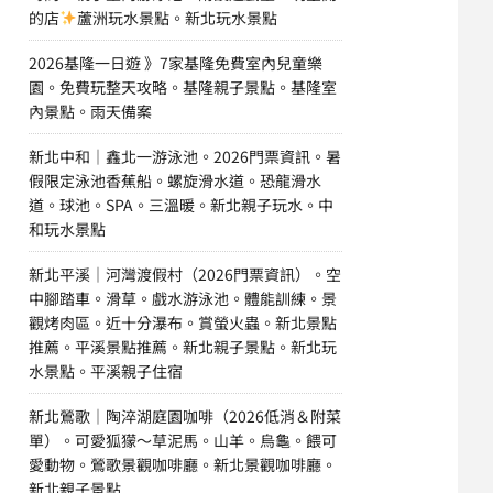
的店
蘆洲玩水景點。新北玩水景點
2026基隆一日遊 》7家基隆免費室內兒童樂
園。免費玩整天攻略。基隆親子景點。基隆室
內景點。雨天備案
新北中和｜鑫北一游泳池。2026門票資訊。暑
假限定泳池香蕉船。螺旋滑水道。恐龍滑水
道。球池。SPA。三溫暖。新北親子玩水。中
和玩水景點
新北平溪｜河灣渡假村（2026門票資訊）。空
中腳踏車。滑草。戲水游泳池。體能訓練。景
觀烤肉區。近十分瀑布。賞螢火蟲。新北景點
推薦。平溪景點推薦。新北親子景點。新北玩
水景點。平溪親子住宿
新北鶯歌｜陶淬湖庭園咖啡（2026低消＆附菜
單）。可愛狐獴～草泥馬。山羊。烏龜。餵可
愛動物。鶯歌景觀咖啡廳。新北景觀咖啡廳。
新北親子景點