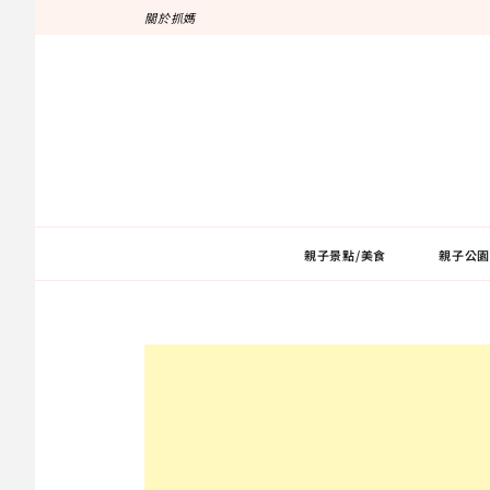
跳
關於抓媽
至
主
要
內
容
親子景點/美食
親子公園