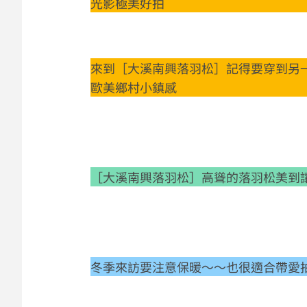
光影極美好拍
來到［大溪南興落羽松］記得要穿到另
歐美鄉村小鎮感
［大溪南興落羽松］高聳的落羽松美到
冬季來訪要注意保暖～～也很適合帶愛