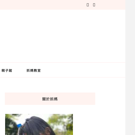
親子館
抓媽教室
關於抓媽