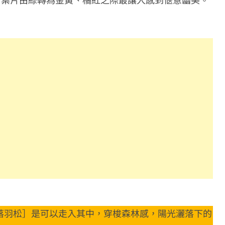
落羽松］是可以走入其中，穿梭森林感，陽光灑落下的