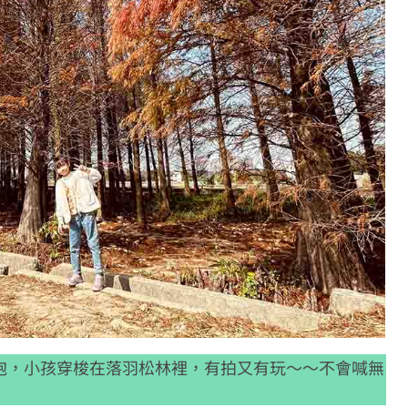
泡，小孩穿梭在落羽松林裡，有拍又有玩～～不會喊無