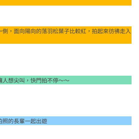
一側，面向陽向的落羽松葉子比較紅，拍起來彷彿走入
讓人想尖叫，快門拍不停～～
拍照的長輩一起出遊