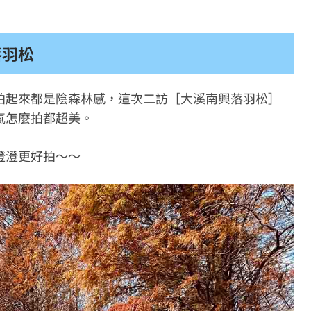
落羽松
拍起來都是陰森林感，這次二訪［大溪南興落羽松］
氣怎麼拍都超美。
澄澄更好拍～～