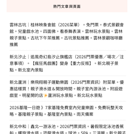
熱門文章與頁面
雲林古坑｜桂林映象會館（2026菜單）。免門票。泰式景觀會
館。兒童戲水池。四面佛。看泰舞表演。雲林玩水景點。雲林
親子景點。古坑下午茶推薦。古坑景點推薦。雲林景觀咖啡廳
推薦
新北汐止｜追風奇幻島汐止旗艦店（2026門票優惠／場次／注
意事項）。【瘋狂馬戲團】變身【重力反叛】。新北親子景
點。新北室內景點
新北蘆洲｜樂飛翔親子運動樂園（2026門票資訊）附菜單。優
惠這樣買！親子滑水道＆開放時間。親子室內游泳池。附設遊
戲室。明星開的店
蘆洲玩水景點。新北玩水景點
2026基隆一日遊 》7家基隆免費室內兒童樂園。免費玩整天攻
略。基隆親子景點。基隆室內景點。雨天備案
新北中和｜鑫北一游泳池。2026門票資訊。暑假限定泳池香蕉
船。螺旋滑水道。恐龍滑水道。球池。SPA。三溫暖。新北親子