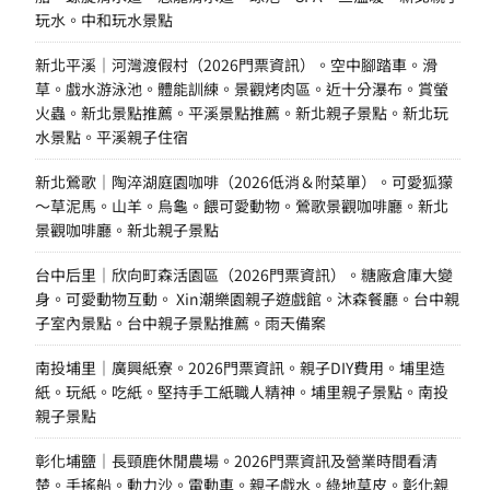
玩水。中和玩水景點
新北平溪｜河灣渡假村（2026門票資訊）。空中腳踏車。滑
草。戲水游泳池。體能訓練。景觀烤肉區。近十分瀑布。賞螢
火蟲。新北景點推薦。平溪景點推薦。新北親子景點。新北玩
水景點。平溪親子住宿
新北鶯歌｜陶淬湖庭園咖啡（2026低消＆附菜單）。可愛狐獴
～草泥馬。山羊。烏龜。餵可愛動物。鶯歌景觀咖啡廳。新北
景觀咖啡廳。新北親子景點
台中后里｜欣向町森活園區（2026門票資訊）。糖廠倉庫大變
身。可愛動物互動。 Xin潮樂園親子遊戲館。沐森餐廳。台中親
子室內景點。台中親子景點推薦。雨天備案
南投埔里｜廣興紙寮。2026門票資訊。親子DIY費用。埔里造
紙。玩紙。吃紙。堅持手工紙職人精神。埔里親子景點。南投
親子景點
彰化埔鹽｜長頸鹿休閒農場。2026門票資訊及營業時間看清
楚。手搖船。動力沙。電動車。親子戲水。綠地草皮。彰化親