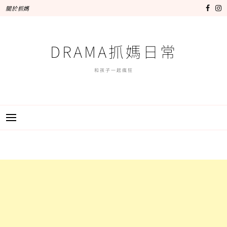
跳
關於抓媽
至
主
要
DRAMA抓媽日常
內
容
和孩子一起瘋狂