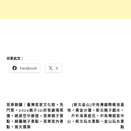
分享此文：
Facebook
X
文
苗栗銅鑼｜臺灣客家文化館。免
[新北金山]中角灣國際衝浪基
門票。2026親子3D好客劇場票
地。黃金沙灘。新北親子戲水。
章
價。絕美空中廊道。苗栗親子景
戶外海景座位。中角灣遊客中
導
點。銅鑼親子景點。苗栗室內景
心。新北玩水景點。金山玩水景
覽
點。雨天備案
點