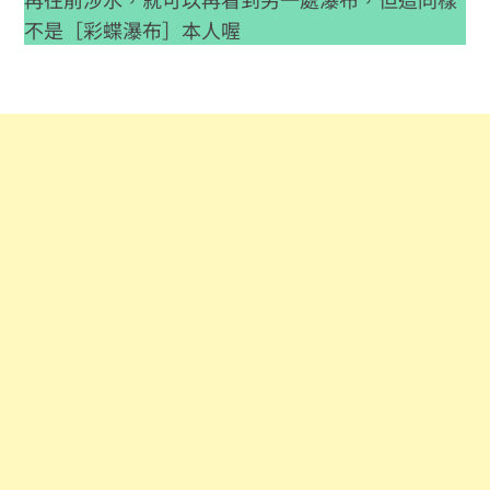
不是［彩蝶瀑布］本人喔