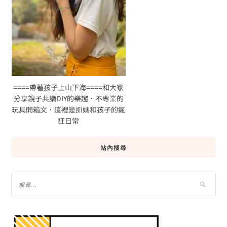
====帶著孩子上山下海====和大家
分享親子共讀DIY的樂趣．不專業的
玩具開箱文．這裡是抓媽和孩子的瘋
狂日常
站內搜尋