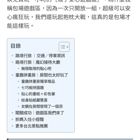
稱包場遊戲區，因為一次只開放一組，超級可以安
心瘋狂玩，我們還玩起抱枕大戰，這真的是包場才
能這樣玩。
目錄
路境行旅 ｜交通／停車資訊
路境行旅｜魔幻接待大廳
無限取用的點心吧
童趣拼畫房｜房間也太好玩了
童趣拼畫房獨享贈品
七巧板拼圖牆
貼心的畫紙＋彩色筆
紋身貼紙藏驚喜
女鵝在房間發現了一個洞
闖關成功｜遊戲區我們來了
抓媽入住小提醒
更多台北景點推薦