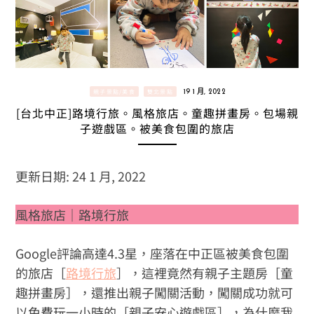
親子景點/美食
雙北景點
19 1 月, 2022
[台北中正]路境行旅。風格旅店。童趣拼畫房。包場親
子遊戲區。被美食包圍的旅店
更新日期: 24 1 月, 2022
風格旅店｜路境行旅
Google評論高達4.3星，座落在中正區被美食包圍
的旅店［
路境行旅
］，這裡竟然有親子主題房［童
趣拼畫房］，還推出親子闖關活動，闖關成功就可
以免費玩一小時的［親子安心遊戲區］，為什麼我