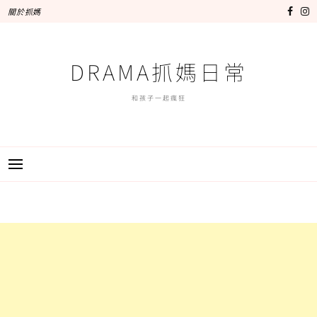
跳
關於抓媽
至
主
要
DRAMA抓媽日常
內
容
和孩子一起瘋狂