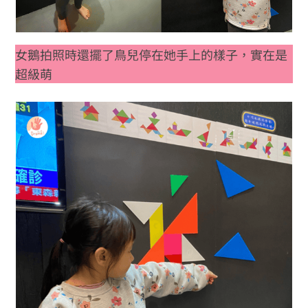
女鵝拍照時還擺了鳥兒停在她手上的樣子，實在是
超級萌