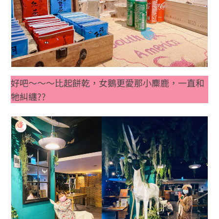
好吧～～～比起餅乾，女鵝更愛那小麋鹿，一直和
牠糾纏??