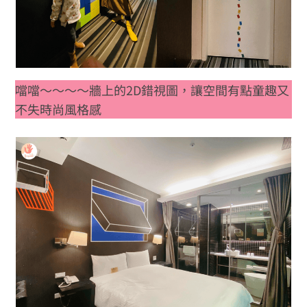
噹噹～～～～牆上的2D錯視圖，讓空間有點童趣又
不失時尚風格感