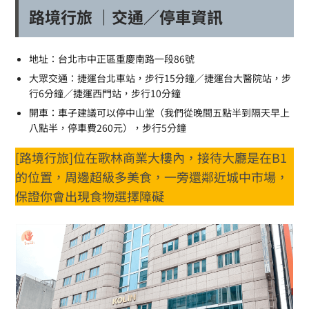
路境行旅 ｜交通／停車資訊
地址：台北市中正區重慶南路一段86號
大眾交通：捷運台北車站，步行15分鐘／捷運台大醫院站，步
行6分鐘／捷運西門站，步行10分鐘
開車：車子建議可以停中山堂（我們從晚間五點半到隔天早上
八點半，停車費260元），步行5分鐘
[路境行旅]位在歌林商業大樓內，接待大廳是在B1
的位置，周邊超級多美食，一旁還鄰近城中市場，
保證你會出現食物選擇障礙