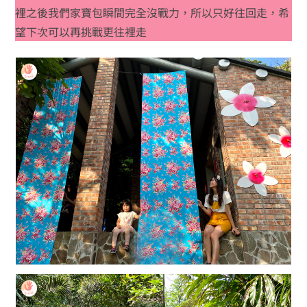
裡之後我們家寶包瞬間完全沒戰力，所以只好往回走，希
望下次可以再挑戰更往裡走