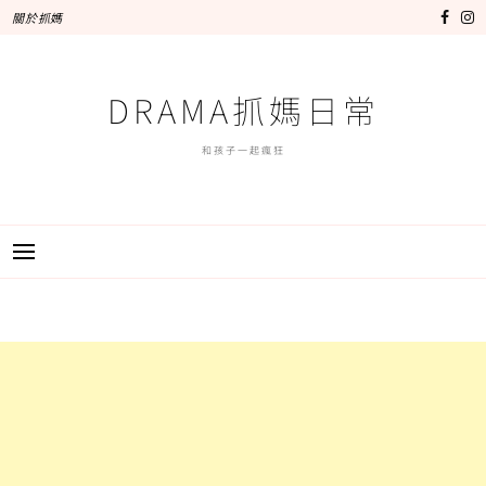
跳
關於抓媽
至
主
要
DRAMA抓媽日常
內
容
和孩子一起瘋狂