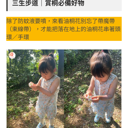
三生步道｜賞桐必備好物
除了防蚊液要噴，來看油桐花別忘了帶魔帶
（束線帶），才能把落在地上的油桐花串著頭
環／手環