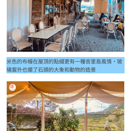
米色的布幔在屋頂的點綴更有一種峇里島風情，玻
璃窗外也擺了石頭的大象和動物的造景