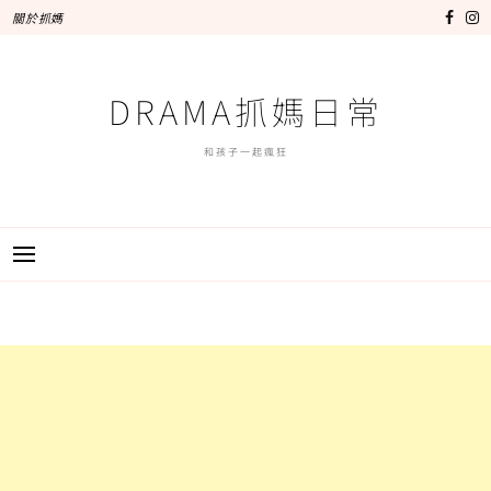
跳
關於抓媽
至
主
要
DRAMA抓媽日常
內
容
和孩子一起瘋狂